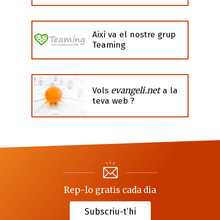
Així va el nostre grup
Teaming
evangeli.net
Vols
a la
teva web ?
Rep-lo gratis cada dia
Subscriu-t’hi