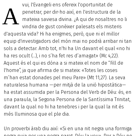
vui, l'Evangeli ens ofereix l'oportunitat de
A
penetrar, per dir-ho així, en l'estructura de la
mateixa saviesa divina. ¿A qui de nosaltres no li
vindria de gust conèixer palesats els misteris
d'aquesta vida? Hi ha enigmes, però, que ni el millor
equip d'investigadors del món mai no podrà arribar ni tan
sols a detectar. Amb tot, n'hi ha Un davant el qual «no hi
ha res ocult (...), i no s’ha fet res d’amagat» (Mc 4,22).
Aquest és el qui es dóna a si mateix el nom de “Fill de
l'home”, ja que afirma de si mateix: «Totes les coses
m’han estat donades pel meu Pare» (Mt 11,27). La seva
naturalesa humana —per mitjà de la unió hipostàtica—
ha estat assumida per la Persona del Verb de Déu: és, en
una paraula, la Segona Persona de la Santíssima Trinitat,
davant la qual no hi ha tenebres i per la qual la nit és
més lluminosa que el ple dia.
Un proverbi àrab diu així: «Si en una nit negra una formiga
negra puja per una negra paret, Déu la veu». Per a Déu no