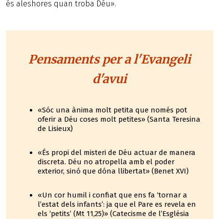
és aleshores quan troba Déu».
Pensaments per a l'Evangeli
d'avui
«Sóc una ànima molt petita que només pot
oferir a Déu coses molt petites» (Santa Teresina
de Lisieux)
«És propi del misteri de Déu actuar de manera
discreta. Déu no atropella amb el poder
exterior, sinó que dóna llibertat» (Benet XVI)
«Un cor humil i confiat que ens fa ‘tornar a
l’estat dels infants’: ja que el Pare es revela en
els ‘petits’ (Mt 11,25)» (Catecisme de l’Església