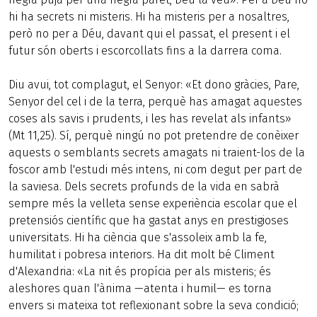
hi ha secrets ni misteris. Hi ha misteris per a nosaltres,
però no per a Déu, davant qui el passat, el present i el
futur són oberts i escorcollats fins a la darrera coma.
Diu avui, tot complagut, el Senyor: «Et dono gràcies, Pare,
Senyor del cel i de la terra, perquè has amagat aquestes
coses als savis i prudents, i les has revelat als infants»
(Mt 11,25). Sí, perquè ningú no pot pretendre de conèixer
aquests o semblants secrets amagats ni traient-los de la
foscor amb l'estudi més intens, ni com degut per part de
la saviesa. Dels secrets profunds de la vida en sabrà
sempre més la velleta sense experiència escolar que el
pretensiós científic que ha gastat anys en prestigioses
universitats. Hi ha ciència que s'assoleix amb la fe,
humilitat i pobresa interiors. Ha dit molt bé Climent
d'Alexandria: «La nit és propícia per als misteris; és
aleshores quan l'ànima —atenta i humil— es torna
envers si mateixa tot reflexionant sobre la seva condició;