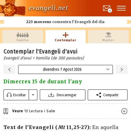
evangeli.net
0
223 mossens
comenten l'Evangeli del dia
Família
Contemplar
Master
Contemplar l'Evangeli d'avui
Evangeli d'avui + homilía (de 300 paraules)
divendres 7 Agost 2026
Dimecres 15 de durant l'any
Escoltar
Descarregar
Compartir
Veure
1ª Lectura i Salm
Text de l'Evangeli (
Mt
11,25-27):
En aquella