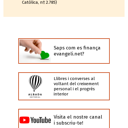
Catòlica, nº 2.785)
Saps com es finança
evangeli.net?
Llibres i converses al
voltant del creixement
personal i el progrés
interior
Visita el nostre canal
i subscriu-te!