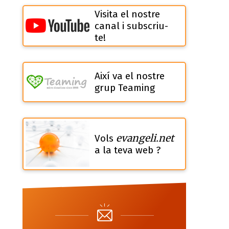
Visita el nostre
canal i subscriu-
te!
Així va el nostre
grup Teaming
evangeli.net
Vols
a la teva web ?