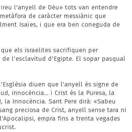
reu l'anyell de Déu» tots van entendre
a metàfora de caràcter messiànic que
alment Isaïes, i que era ben coneguda de
 que els israelites sacrifiquen per
 de l'esclavitud d'Egipte. El sopar pasqual
l'Església diuen que l'anyell és signe de
d, innocència... i Crist és la Puresa, la
, la Innocència. Sant Pere dirà: «Sabeu
 sang preciosa de Crist, anyell sense tara ni
a l'Apocalipsi, empra fins a trenta vegades
crist.