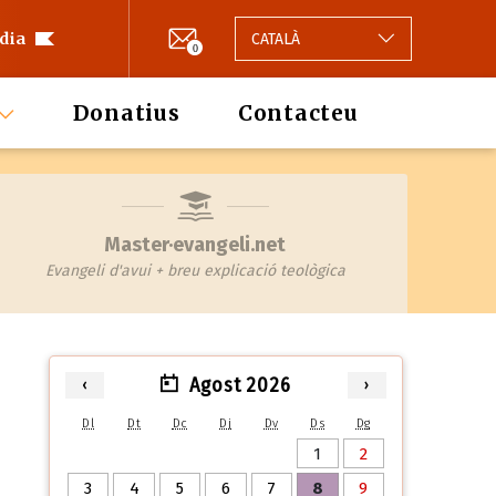
 dia
CATALÀ
0
Donatius
Contacteu
Master·evangeli.net
Evangeli d'avui + breu explicació teològica
Agost 2026
‹
›
Dl
Dt
Dc
Dj
Dv
Ds
Dg
1
2
3
4
5
6
7
8
9