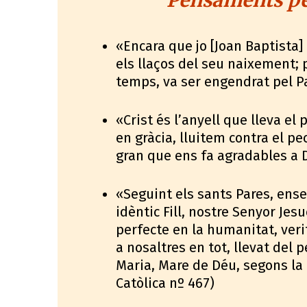
Pensaments per
«Encara que jo [Joan Baptista] 
els llaços del seu naixement; 
temps, va ser engendrat pel Pa
«Crist és l’anyell que lleva el
en gràcia, lluitem contra el pe
gran que ens fa agradables a 
«Seguint els sants Pares, en
idèntic Fill, nostre Senyor Jesuc
perfecte en la humanitat, veri
a nosaltres en tot, llevat del pe
Maria, Mare de Déu, segons la
Catòlica nº 467)