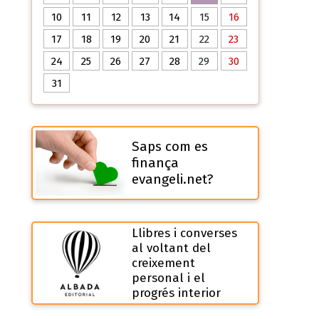
10
11
12
13
14
15
16
17
18
19
20
21
22
23
24
25
26
27
28
29
30
31
Saps com es
finança
evangeli.net?
Llibres i converses
al voltant del
creixement
personal i el
progrés interior