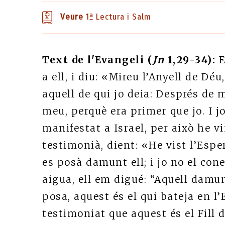
Veure
1ª Lectura i Salm
Text de l'Evangeli (
Jn
1,29-34):
E
a ell, i diu: «Mireu l’Anyell de Déu
aquell de qui jo deia: Després de
meu, perquè era primer que jo. I jo
manifestat a Israel, per això he v
testimonià, dient: «He vist l’Espe
es posà damunt ell; i jo no el con
aigua, ell em digué: “Aquell damun
posa, aquest és el qui bateja en l’E
testimoniat que aquest és el Fill 