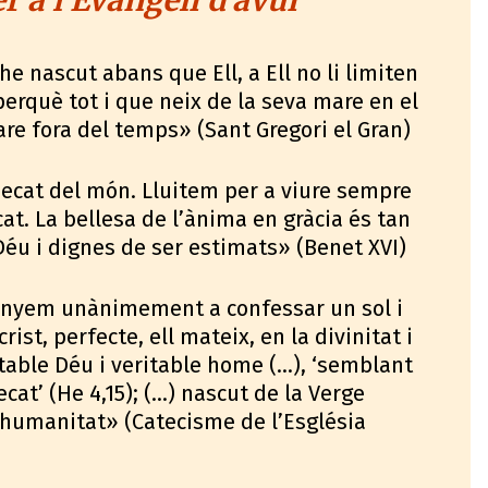
 a l'Evangeli d'avui
he nascut abans que Ell, a Ell no li limiten
perquè tot i que neix de la seva mare en el
re fora del temps» (Sant Gregori el Gran)
 pecat del món. Lluitem per a viure sempre
cat. La bellesa de l’ànima en gràcia és tan
Déu i dignes de ser estimats» (Benet XVI)
senyem unànimement a confessar un sol i
rist, perfecte, ell mateix, en la divinitat i
table Déu i veritable home (...), ‘semblant
cat’ (He 4,15); (...) nascut de la Verge
 humanitat» (Catecisme de l’Església