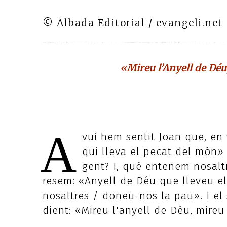
© Albada Editorial / evangeli.net
«Mireu l’Anyell de Déu,
A
vui hem sentit Joan que, en 
qui lleva el pecat del món» 
gent? I, què entenem nosaltr
resem: «Anyell de Déu que lleveu el
nosaltres / doneu-nos la pau». I el 
dient: «Mireu l'anyell de Déu, mireu 