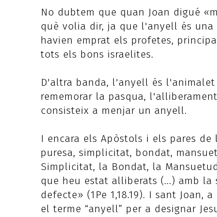
No dubtem que quan Joan digué «mi
què volia dir, ja que l'anyell és un
havien emprat els profetes, princip
tots els bons israelites.
D'altra banda, l'anyell és l'animalet
rememorar la pasqua, l'alliberament
consisteix a menjar un anyell.
I encara els Apòstols i els pares de 
puresa, simplicitat, bondat, mansuetu
Simplicitat, la Bondat, la Mansuetud
que heu estat alliberats (...) amb la
defecte» (1Pe 1,18.19). I sant Joan, 
el terme “anyell” per a designar Jesu