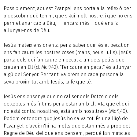
Possiblement, aquest Evangeli ens porta a la reflexió per
a descobrir què tenim, que sigui molt nostre, i que no ens
permet anar cap a Déu, —i encara més— què ens fa
allunyar-nos de Déu.
Jesús mateix ens orienta per a saber quin és el pecat on
ens fan caure les nostres coses (mans, peus i ulls). Jesús
parla dels qui fan caure en pecat a un dels petits que
creuen en Ell (cf. Mc 9,42). “Fer caure en pecat” és allunyar
algú del Senyor. Per tant, valorem en cada persona la
seva proximitat amb Jesús, la fe que té.
Jesús ens ensenya que no cal ser dels Dotze o dels
deixebles més íntims per a estar amb Ell: «Ja que el qui
no està contra nosaltres, està amb nosaltres» (Mc 9,40).
Podem entendre que Jesús ho salva tot. És una lliçó de
l'Evangeli d'avui: n'hi ha molts que estan més a prop del
Regne de Déu del que ens pensem, perquè fan miracles