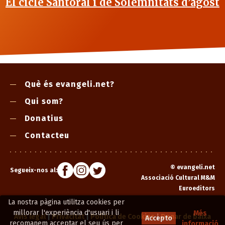
El cicle Santoral i de Solemnitats d’agost
Què és evangeli.net?
Qui som?
Donatius
Contacteu
©
evangeli.net
Segueix-nos al:
Associació Cultural M&M
Euroeditors
La nostra pàgina utilitza cookies per
millorar l'experiència d'usuari i li
Més
Avís legal
|
Privacitat
|
Política de Cookies
|
Donar de baixa
Accepto
recomanem acceptar el seu ús per
informació