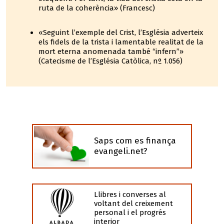
ruta de la coherència» (Francesc)
«Seguint l’exemple del Crist, l’Església adverteix
els fidels de la trista i lamentable realitat de la
mort eterna anomenada també “infern”»
(Catecisme de l’Església Catòlica, nº 1.056)
Saps com es finança
evangeli.net?
Llibres i converses al
voltant del creixement
personal i el progrés
interior