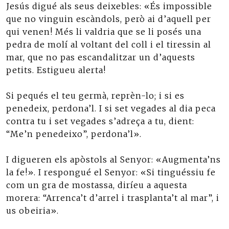
Jesús digué als seus deixebles: «És impossible
que no vinguin escàndols, però ai d’aquell per
qui venen! Més li valdria que se li posés una
pedra de molí al voltant del coll i el tiressin al
mar, que no pas escandalitzar un d’aquests
petits. Estigueu alerta!
Si pequés el teu germà, reprèn-lo; i si es
penedeix, perdona’l. I si set vegades al dia peca
contra tu i set vegades s’adreça a tu, dient:
“Me’n penedeixo”, perdona’l».
I digueren els apòstols al Senyor: «Augmenta’ns
la fe!». I respongué el Senyor: «Si tinguéssiu fe
com un gra de mostassa, diríeu a aquesta
morera: “Arrenca’t d’arrel i trasplanta’t al mar”, i
us obeiria».