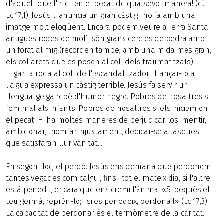
d'aquell que l'iniciï en el pecat de qualsevol manera! (cf.
Lc 17,1). Jesús li anuncia un gran càstig i ho fa amb una
imatge molt eloqüent. Encara podem veure a Terra Santa
antigues rodes de molí; són grans cercles de pedra amb
un forat al mig (recorden també, amb una mida més gran,
els collarets que es posen al coll dels traumatitzats).
Lligar la roda al coll de l'escandalitzador i llançar-lo a
l'aigua expressa un càstig terrible. Jesús fa servir un
llenguatge gairebé d'humor negre. Pobres de nosaltres si
fem mal als infants! Pobres de nosaltres si els iniciem en
el pecat! Hi ha moltes maneres de perjudicar-los: mentir,
ambicionar, triomfar injustament, dedicar-se a tasques
que satisfaran llur vanitat...
En segon lloc, el perdó. Jesús ens demana que perdonem
tantes vegades com calgui, fins i tot el mateix dia, si l'altre
està penedit, encara que ens cremi l'ànima: «Si pequés el
teu germà, reprèn-lo; i si es penedeix, perdona’l» (Lc 17,3).
La capacitat de perdonar és el termòmetre de la caritat.