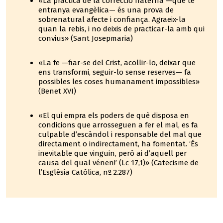
«La pràctica de la correcció fraterna —que té
entranya evangèlica— és una prova de
sobrenatural afecte i confiança. Agraeix-la
quan la rebis, i no deixis de practicar-la amb qui
convius» (Sant Josepmaria)
«La fe —fiar-se del Crist, acollir-lo, deixar que
ens transformi, seguir-lo sense reserves— fa
possibles les coses humanament impossibles»
(Benet XVI)
«El qui empra els poders de què disposa en
condicions que arrosseguen a fer el mal, es fa
culpable d’escàndol i responsable del mal que
directament o indirectament, ha fomentat. ‘És
inevitable que vinguin, però ai d’aquell per
causa del qual vénen!’ (Lc 17,1)» (Catecisme de
l’Església Catòlica, nº 2.287)