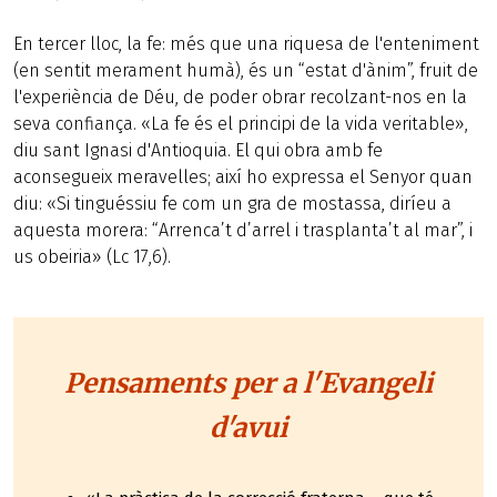
En tercer lloc, la fe: més que una riquesa de l'enteniment
(en sentit merament humà), és un “estat d'ànim”, fruit de
l'experiència de Déu, de poder obrar recolzant-nos en la
seva confiança. «La fe és el principi de la vida veritable»,
diu sant Ignasi d'Antioquia. El qui obra amb fe
aconsegueix meravelles; així ho expressa el Senyor quan
diu: «Si tinguéssiu fe com un gra de mostassa, diríeu a
aquesta morera: “Arrenca’t d’arrel i trasplanta’t al mar”, i
us obeiria» (Lc 17,6).
Pensaments per a l'Evangeli
d'avui