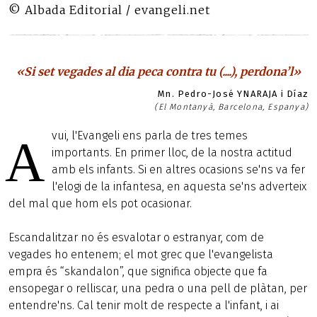
© Albada Editorial / evangeli.net
«Si set vegades al dia peca contra tu (....), perdona’l»
Mn. Pedro-José YNARAJA i Díaz
(El Montanyà, Barcelona, Espanya)
vui, l'Evangeli ens parla de tres temes
A
importants. En primer lloc, de la nostra actitud
amb els infants. Si en altres ocasions se'ns va fer
l'elogi de la infantesa, en aquesta se'ns adverteix
del mal que hom els pot ocasionar.
Escandalitzar no és esvalotar o estranyar, com de
vegades ho entenem; el mot grec que l'evangelista
empra és “skandalon”, que significa objecte que fa
ensopegar o relliscar, una pedra o una pell de plàtan, per
entendre'ns. Cal tenir molt de respecte a l'infant, i ai