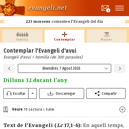
evangeli.net
0
223 mossens
comenten l'Evangeli del dia
Família
Contemplar
Master
Contemplar l'Evangeli d'avui
Evangeli d'avui + homilía (de 300 paraules)
divendres 7 Agost 2026
Dilluns 32 durant l'any
Escoltar
Descarregar
Compartir
Veure
1ª Lectura i Salm
Text de l'Evangeli (
Lc
17,1-6):
En aquell temps,