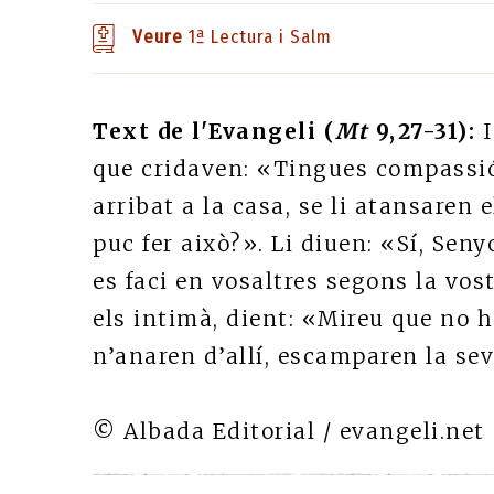
Veure
1ª Lectura i Salm
Text de l'Evangeli (
Mt
9,27-31):
I
que cridaven: «Tingues compassió 
arribat a la casa, se li atansaren e
puc fer això?». Li diuen: «Sí, Seny
es faci en vosaltres segons la vostr
els intimà, dient: «Mireu que no h
n’anaren d’allí, escamparen la sev
© Albada Editorial / evangeli.net