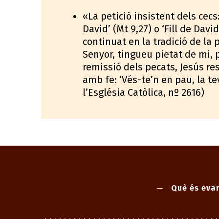
«La petició insistent dels cecs
David’ (Mt 9,27) o ‘Fill de Davi
continuat en la tradició de la p
Senyor, tingueu pietat de mi, p
remissió dels pecats, Jesús re
amb fe: ‘Vés-te’n en pau, la te
l’Església Catòlica, nº 2616)
Què és evan