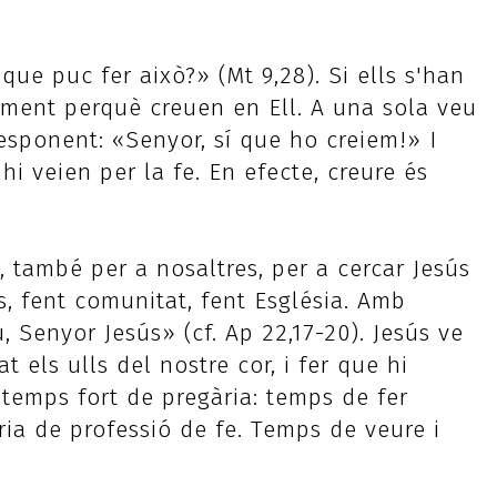
 que puc fer això?» (Mt 9,28). Si ells s'han
ament perquè creuen en Ell. A una sola veu
responent: «Senyor, sí que ho creiem!» I
hi veien per la fe. En efecte, creure és
 també per a nosaltres, per a cercar Jesús
, fent comunitat, fent Església. Amb
u, Senyor Jesús» (cf. Ap 22,17-20). Jesús ve
 els ulls del nostre cor, i fer que hi
temps fort de pregària: temps de fer
ària de professió de fe. Temps de veure i