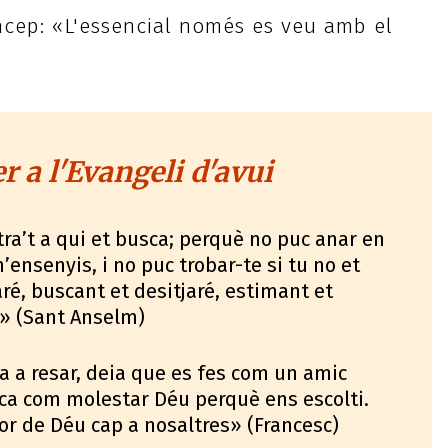
ncep: «L'essencial només es veu amb el
 a l'Evangeli d'avui
ra’t a qui et busca; perquè no puc anar en
’ensenyis, i no puc trobar-te si tu no et
ré, buscant et desitjaré, estimant et
é» (Sant Anselm)
 a resar, deia que es fes com un amic
ica com molestar Déu perquè ens escolti.
 cor de Déu cap a nosaltres» (Francesc)