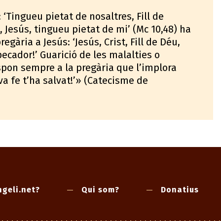
: ‘Tingueu pietat de nosaltres, Fill de
d, Jesús, tingueu pietat de mi’ (Mc 10,48) ha
regària a Jesús: ‘Jesús, Crist, Fill de Déu,
ecador!’ Guarició de les malalties o
spon sempre a la pregària que l’implora
va fe t’ha salvat!’» (Catecisme de
geli.net?
Qui som?
Donatius