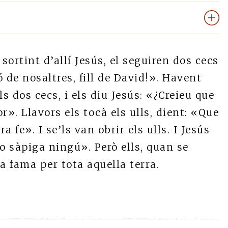
 sortint d’allí Jesús, el seguiren dos cecs
de nosaltres, fill de David!». Havent
ls dos cecs, i els diu Jesús: «¿Creieu que
or». Llavors els tocà els ulls, dient: «Que
a fe». I se’ls van obrir els ulls. I Jesús
o sàpiga ningú». Però ells, quan se
a fama per tota aquella terra.