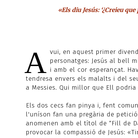
«Els diu Jesús: ‘¿Creieu que p
A
vui, en aquest primer divend
personatges: Jesús al bell m
i amb el cor esperançat. Havi
tendresa envers els malalts i del se
a Messies. Qui millor que Ell podria 
Els dos cecs fan pinya i, fent comuni
l'uníson fan una pregària de petició
anomenen amb el títol de “Fill de Da
provocar la compassió de Jesús: «Ti