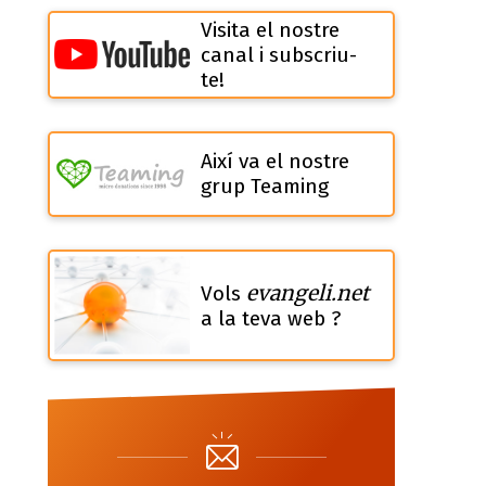
Visita el nostre
canal i subscriu-
te!
Així va el nostre
grup Teaming
evangeli.net
Vols
a la teva web ?