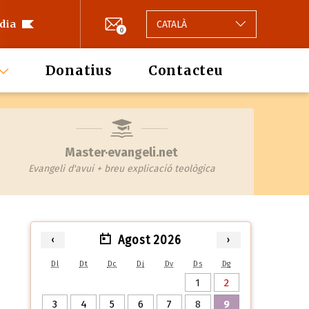
 dia
CATALÀ
0
Donatius
Contacteu
Master·evangeli.net
Evangeli d'avui + breu explicació teològica
Agost 2026
‹
›
Dl
Dt
Dc
Dj
Dv
Ds
Dg
1
2
3
4
5
6
7
8
9