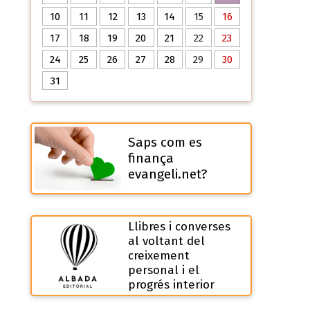
10
11
12
13
14
15
16
17
18
19
20
21
22
23
24
25
26
27
28
29
30
31
Saps com es
finança
evangeli.net?
Llibres i converses
al voltant del
creixement
personal i el
progrés interior