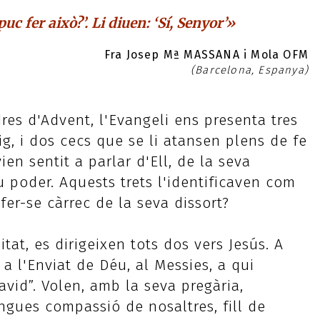
uc fer això?’. Li diuen: ‘Sí, Senyor’»
Fra Josep Mª MASSANA i Mola OFM
(Barcelona, Espanya)
res d'Advent, l'Evangeli ens presenta tres
ig, i dos cecs que se li atansen plens de fe
en sentit a parlar d'Ell, de la seva
u poder. Aquests trets l'identificaven com
fer-se càrrec de la seva dissort?
tat, es dirigeixen tots dos vers Jesús. A
 a l'Enviat de Déu, al Messies, a qui
vid”. Volen, amb la seva pregària,
ngues compassió de nosaltres, fill de