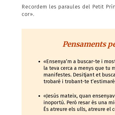
Recordem les paraules del Petit Prí
cor».
Pensaments per
«Ensenya’m a buscar-te i most
la teva cerca a menys que tu m
manifestes. Desitjant et busca
trobaré i trobant-te t’estimar
«Jesús mateix, quan ensenyava
inoportú. Però resar és una m
És atreure els ulls, atreure el