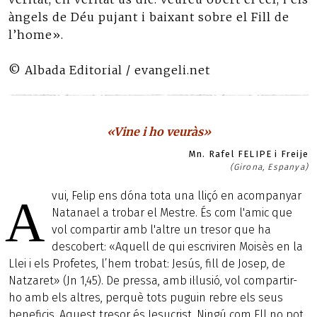
àngels de Déu pujant i baixant sobre el Fill de
l’home».
© Albada Editorial / evangeli.net
«Vine i ho veuràs»
Mn. Rafel FELIPE i Freije
(Girona, Espanya)
vui, Felip ens dóna tota una lliçó en acompanyar
A
Natanael a trobar el Mestre. És com l'amic que
vol compartir amb l'altre un tresor que ha
descobert: «Aquell de qui escriviren Moisès en la
Llei i els Profetes, l’hem trobat: Jesús, fill de Josep, de
Natzaret» (Jn 1,45). De pressa, amb il·lusió, vol compartir-
ho amb els altres, perquè tots puguin rebre els seus
beneficis. Aquest tresor és Jesucrist. Ningú com Ell no pot