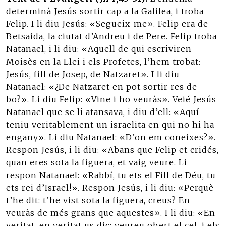
determinà Jesús sortir cap a la Galilea, i troba
Felip. I li diu Jesús: «Segueix-me». Felip era de
Betsaida, la ciutat d’Andreu i de Pere. Felip troba
Natanael, i li diu: «Aquell de qui escriviren
Moisès en la Llei i els Profetes, l’hem trobat:
Jesús, fill de Josep, de Natzaret». I li diu
Natanael: «¿De Natzaret en pot sortir res de
bo?». Li diu Felip: «Vine i ho veuràs». Veié Jesús
Natanael que se li atansava, i diu d’ell: «Aquí
teniu veritablement un israelita en qui no hi ha
engany». Li diu Natanael: «D’on em coneixes?».
Respon Jesús, i li diu: «Abans que Felip et cridés,
quan eres sota la figuera, et vaig veure. Li
respon Natanael: «Rabbí, tu ets el Fill de Déu, tu
ets rei d’Israel!». Respon Jesús, i li diu: «Perquè
t’he dit: t’he vist sota la figuera, creus? En
veuràs de més grans que aquestes». I li diu: «En
veritat, en veritat us dic: veureu obert el cel, i els