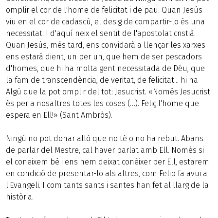
omplir el cor de l'home de felicitat i de pau. Quan Jesús
viu en el cor de cadascú, el desig de compartir-lo és una
necessitat. I d'aquí neix el sentit de l'apostolat cristià.
Quan Jesús, més tard, ens convidarà a llençar les xarxes
ens estarà dient, un per un, que hem de ser pescadors
d'homes, que hi ha molta gent necessitada de Déu, que
la fam de transcendència, de veritat, de felicitat... hi ha
Algú que la pot omplir del tot: Jesucrist. «Només Jesucrist
és per a nosaltres totes les coses (…). Feliç l'home que
espera en Ell!» (Sant Ambròs).
Ningú no pot donar allò que no té o no ha rebut. Abans
de parlar del Mestre, cal haver parlat amb Ell. Només si
el coneixem bé i ens hem deixat conèixer per Ell, estarem
en condició de presentar-lo als altres, com Felip fa avui a
l'Evangeli. I com tants sants i santes han fet al llarg de la
història.