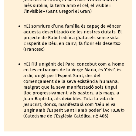
més sublim, la terra amb el cel, el visible i
l’invisible» (Sant Gregori el Gran)
«El somriure d’una família és capaç de vèncer
aquesta desertització de les nostres ciutats. El
projecte de Babel edifica gratacels sense vida.
L’Esperit de Déu, en canvi, fa florir els deserts»
(Francesc)
«El Fill unigènit del Pare, concebut com a home
en les entranyes de la Verge Maria, és ‘Crist’, és
a dir, ungit per l’Esperit Sant, des del
començament de la seva existència humana,
malgrat que la seva manifestació sols tingui
lloc progressivament: als pastors, als mags, a
Joan Baptista, als deixebles. Tota la vida de
Jesucrist, doncs, manifestarà com ‘Déu el va
ungir amb l’Esperit Sant i amb poder’ (Ac 10,38)»
(Catecisme de l’Església Catòlica, nº 486)