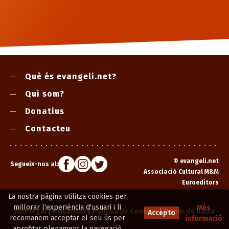
Què és evangeli.net?
Qui som?
Donatius
Contacteu
©
evangeli.net
Segueix-nos al:
Associació Cultural M&M
Euroeditors
La nostra pàgina utilitza cookies per
millorar l'experiència d'usuari i li
Més
Avís legal
|
Privacitat
|
Política de Cookies
|
Donar de baixa
Accepto
recomanem acceptar el seu ús per
informació
aprofitar plenament la navegació