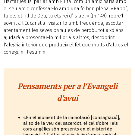
Tractar Jesús, parlar amb Ell tal com un amic parla amb
el seu amic, confessar-lo amb una fe ben plena: «Rabbí,
tu ets el Fill de Déu, tu ets rei d’Israel!» (Jn 1,49), rebre'l
sovint a l'Eucaristia i visitar-lo amb freqüència, escoltar
atentament les seves paraules de perdó... tot això ens
ajudarà a presentar-lo millor als altres, descobrint
l'alegria interior que produeix el fet que molts d'altres el
coneguin i l'estimin.
Pensaments per a l'Evangeli
d'avui
«En el moment de la immolació [consagració],
al so de la veu del sacerdot, el cel s’obre i els
cors angèlics són presents en el misteri de
Jesucrist. A l’altar, el més baix s'uneix amb el