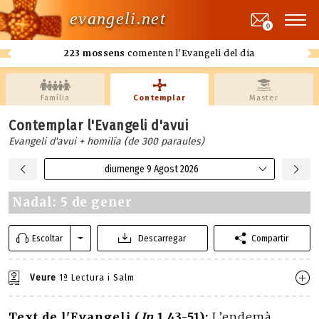
evangeli.net
0
223 mossens
comenten l'Evangeli del dia
Família
Contemplar
Master
Contemplar l'Evangeli d'avui
Evangeli d'avui + homilía (de 300 paraules)
diumenge 9 Agost 2026
Nadal: 5 de gener
Escoltar
Descarregar
Compartir
Veure
1ª Lectura i Salm
Text de l'Evangeli (
Jn
1,43-51):
L’endemà