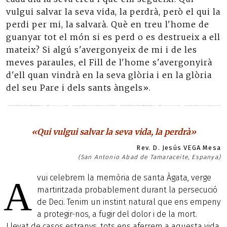
vulgui salvar la seva vida, la perdrà, però el qui la
perdi per mi, la salvarà. Què en treu l'home de
guanyar tot el món si es perd o es destrueix a ell
mateix? Si algú s'avergonyeix de mi i de les
meves paraules, el Fill de l'home s'avergonyirà
d'ell quan vindrà en la seva glòria i en la glòria
del seu Pare i dels sants àngels».
«Qui vulgui salvar la seva vida, la perdrà»
Rev. D. Jesús VEGA Mesa
(San Antonio Abad de Tamaraceite, Espanya)
vui celebrem la memòria de santa Àgata, verge
A
martiritzada probablement durant la persecució
de Deci. Tenim un instint natural que ens empeny
a protegir-nos, a fugir del dolor i de la mort.
Llevat de casos estranys, tots ens aferrem a aquesta vida.