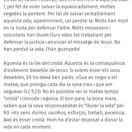
I, pel fet de voler salvar-la equivocadament, moltes
vegades la perdem. Per tal de salvar veritablement
aquesta vida, aparentment, cal perdre-la. Molts han mort
en la lluita per defensar l'altre. Molts missioners i
voluntaris han lliurat llurs vides tot treballant per
defensar la justícia i anunciar el missatge de Jesús. No
han perdut la vida; l'han guanyada!
Aquesta és la llei del cristià. Aquesta és la conseqüència
d'esdevenir deixeble de Jesús. Si volem ésser els seus
deixebles, Ell ho deixà ben palès: «Que es negui a ell
mateix, que prengui cada dia la seva creu i que em
segueixi» (Lc 9,23). No és possible ser al mateix temps
"cristià" i còmode i egoista. El bon pare, la bona mare,
saben que la seva responsabilitat és "lliurar la vida" pel
fill: nits sens dormir, sacrificis, esforços, treball, paciència...
Això és ésser cristià. Hom ha d'estar disposat a donar la
vida en cada moment.