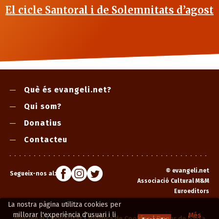
El cicle Santoral i de Solemnitats d’agost
Què és evangeli.net?
Qui som?
Donatius
Contacteu
©
evangeli.net
Segueix-nos al:
Associació Cultural M&M
Euroeditors
La nostra pàgina utilitza cookies per
millorar l'experiència d'usuari i li
Més
Avís legal
|
Privacitat
|
Política de Cookies
|
Donar de baixa