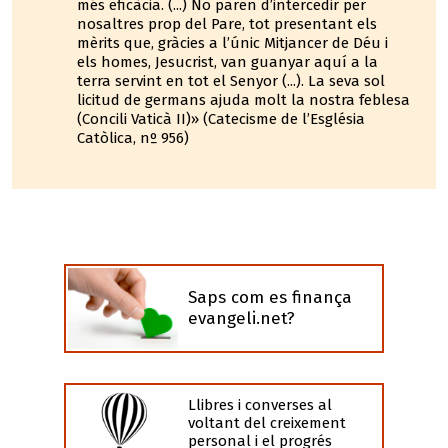
més eficàcia. (...) No paren d’intercedir per
nosaltres prop del Pare, tot presentant els
mèrits que, gràcies a l’únic Mitjancer de Déu i
els homes, Jesucrist, van guanyar aquí a la
terra servint en tot el Senyor (...). La seva sol
licitud de germans ajuda molt la nostra feblesa
(Concili Vaticà II)» (Catecisme de l’Església
Catòlica, nº 956)
Saps com es finança
evangeli.net?
Llibres i converses al
voltant del creixement
personal i el progrés