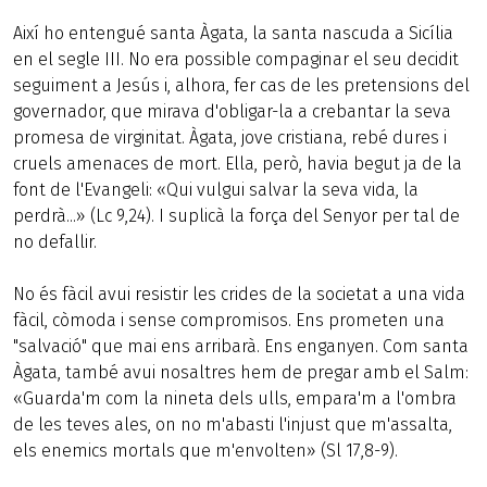
Així ho entengué santa Àgata, la santa nascuda a Sicília
en el segle III. No era possible compaginar el seu decidit
seguiment a Jesús i, alhora, fer cas de les pretensions del
governador, que mirava d'obligar-la a crebantar la seva
promesa de virginitat. Àgata, jove cristiana, rebé dures i
cruels amenaces de mort. Ella, però, havia begut ja de la
font de l'Evangeli: «Qui vulgui salvar la seva vida, la
perdrà...» (Lc 9,24). I suplicà la força del Senyor per tal de
no defallir.
No és fàcil avui resistir les crides de la societat a una vida
fàcil, còmoda i sense compromisos. Ens prometen una
"salvació" que mai ens arribarà. Ens enganyen. Com santa
Àgata, també avui nosaltres hem de pregar amb el Salm:
«Guarda'm com la nineta dels ulls, empara'm a l'ombra
de les teves ales, on no m'abasti l'injust que m'assalta,
els enemics mortals que m'envolten» (Sl 17,8-9).