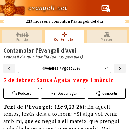
evangeli.net
0
223 mossens
comenten l'Evangeli del dia
Família
Contemplar
Master
Contemplar l'Evangeli d'avui
Evangeli d'avui + homilía (de 300 paraules)
divendres 7 Agost 2026
5 de febrer: Santa Àgata, verge i màrtir
Podcast
Descarregar
Compartir
Text de l'Evangeli (
Lc
9,23-26):
En aquell
temps, Jesús deia a tothom: «Si algú vol venir
amb mi, que es negui a ell mateix, que prengui
cada dia la seva creu i que em segueixi. Qui