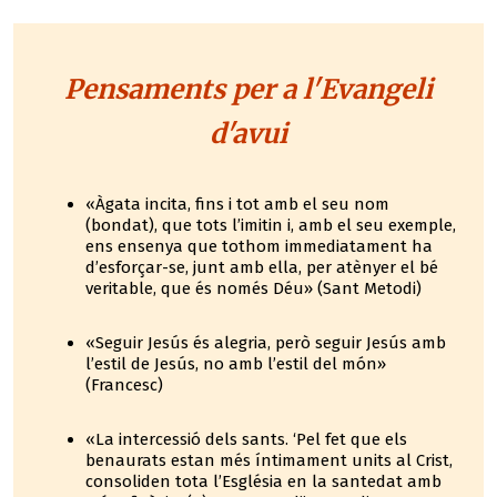
Pensaments per a l'Evangeli
d'avui
«Àgata incita, fins i tot amb el seu nom
(bondat), que tots l’imitin i, amb el seu exemple,
ens ensenya que tothom immediatament ha
d’esforçar-se, junt amb ella, per atènyer el bé
veritable, que és només Déu» (Sant Metodi)
«Seguir Jesús és alegria, però seguir Jesús amb
l’estil de Jesús, no amb l’estil del món»
(Francesc)
«La intercessió dels sants. ‘Pel fet que els
benaurats estan més íntimament units al Crist,
consoliden tota l’Església en la santedat amb