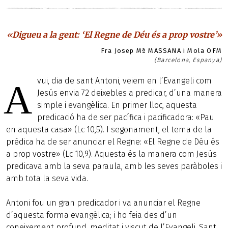
«Digueu a la gent: ‘El Regne de Déu és a prop vostre’»
Fra Josep Mª MASSANA i Mola OFM
(Barcelona, Espanya)
vui, dia de sant Antoni, veiem en l’Evangeli com
A
Jesús envia 72 deixebles a predicar, d’una manera
simple i evangèlica. En primer lloc, aquesta
predicació ha de ser pacífica i pacificadora: «Pau
en aquesta casa» (Lc 10,5). I segonament, el tema de la
prèdica ha de ser anunciar el Regne: «El Regne de Déu és
a prop vostre» (Lc 10,9). Aquesta és la manera com Jesús
predicava amb la seva paraula, amb les seves paràboles i
amb tota la seva vida.
Antoni fou un gran predicador i va anunciar el Regne
d’aquesta forma evangèlica; i ho feia des d’un
coneixement profund, meditat i viscut de l’Evangeli. Sant