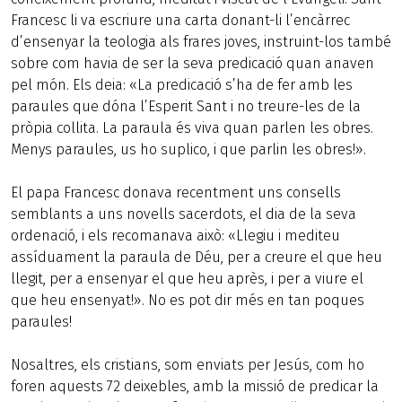
Francesc li va escriure una carta donant-li l’encàrrec
d’ensenyar la teologia als frares joves, instruint-los també
sobre com havia de ser la seva predicació quan anaven
pel món. Els deia: «La predicació s’ha de fer amb les
paraules que dóna l’Esperit Sant i no treure-les de la
pròpia collita. La paraula és viva quan parlen les obres.
Menys paraules, us ho suplico, i que parlin les obres!».
El papa Francesc donava recentment uns consells
semblants a uns novells sacerdots, el dia de la seva
ordenació, i els recomanava això: «Llegiu i mediteu
assíduament la paraula de Déu, per a creure el que heu
llegit, per a ensenyar el que heu après, i per a viure el
que heu ensenyat!». No es pot dir més en tan poques
paraules!
Nosaltres, els cristians, som enviats per Jesús, com ho
foren aquests 72 deixebles, amb la missió de predicar la