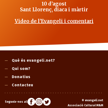
10 d’agost
Sant Llorenç, diaca i màrtir
Video de l’Evangeli i comentari
Què és evangeli.net?
Qui som?
Donatius
Contacteu
©
evangeli.net
Segueix-nos al:
Associació Cultural M&M