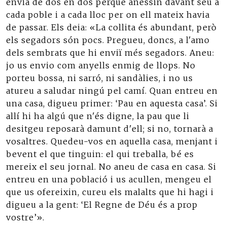
envià de dos en dos perquè anessin davant seu a
cada poble i a cada lloc per on ell mateix havia
de passar. Els deia: «La collita és abundant, però
els segadors són pocs. Pregueu, doncs, a l'amo
dels sembrats que hi enviï més segadors. Aneu:
jo us envio com anyells enmig de llops. No
porteu bossa, ni sarró, ni sandàlies, i no us
atureu a saludar ningú pel camí. Quan entreu en
una casa, digueu primer: ‘Pau en aquesta casa’. Si
allí hi ha algú que n'és digne, la pau que li
desitgeu reposarà damunt d'ell; si no, tornarà a
vosaltres. Quedeu-vos en aquella casa, menjant i
bevent el que tinguin: el qui treballa, bé es
mereix el seu jornal. No aneu de casa en casa. Si
entreu en una població i us acullen, mengeu el
que us ofereixin, cureu els malalts que hi hagi i
digueu a la gent: ‘El Regne de Déu és a prop
vostre’».