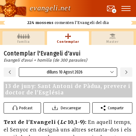
evangeli.net
0
224 mossens
comenten l'Evangeli del dia
Família
Contemplar
Master
Contemplar l'Evangeli d'avui
Evangeli d'avui + homilía (de 300 paraules)
dilluns 10 Agost 2026
13 de juny: Sant Antoni de Pàdua, prevere i
doctor de l’Església
Podcast
Descarregar
Compartir
Text de l'Evangeli (
Lc
10,1-9):
En aquell temps,
el Senyor en designà uns altres setanta-dos i els