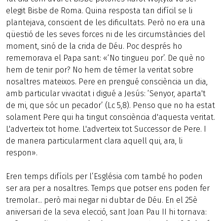
elegit Bisbe de Roma. Quina resposta tan difícil se li
plantejava, conscient de les dificultats. Però no era una
qüestió de les seves forces ni de les circumstàncies del
moment, sinó de la crida de Déu. Poc després ho
rememorava el Papa sant: «‘No tingueu por’. De què no
hem de tenir por? No hem de témer la veritat sobre
nosaltres mateixos. Pere en prengué consciència un dia,
amb particular vivacitat i digué a Jesús: ‘Senyor, aparta't
de mi, que sóc un pecador’ (Lc 5,8). Penso que no ha estat
solament Pere qui ha tingut consciència d'aquesta veritat.
L'adverteix tot home. L'adverteix tot Successor de Pere. I
de manera particularment clara aquell qui, ara, li
respon».
Eren temps difícils per l’Església com també ho poden
ser ara per a nosaltres. Temps que potser ens poden fer
tremolar... però mai negar ni dubtar de Déu. En el 25è
aniversari de la seva elecció, sant Joan Pau II hi tornava: