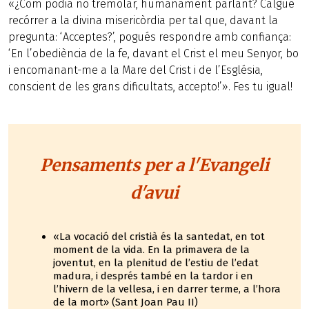
«¿Com podia no tremolar, humanament parlant? Calgué
recórrer a la divina misericòrdia per tal que, davant la
pregunta: ‘Acceptes?’, pogués respondre amb confiança:
‘En l’obediència de la fe, davant el Crist el meu Senyor, bo
i encomanant-me a la Mare del Crist i de l’Església,
conscient de les grans dificultats, accepto!’». Fes tu igual!
Pensaments per a l'Evangeli
d'avui
«La vocació del cristià és la santedat, en tot
moment de la vida. En la primavera de la
joventut, en la plenitud de l’estiu de l’edat
madura, i després també en la tardor i en
l’hivern de la vellesa, i en darrer terme, a l’hora
de la mort» (Sant Joan Pau II)