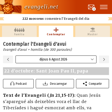
evangeli.net
0
222 mossens
comenten l'Evangeli del dia
Família
Contemplar
Master
Contemplar l'Evangeli d'avui
Evangeli d'avui + homilía (de 300 paraules)
dijous 6 Agost 2026
22 d’octubre: Sant Joan Pau II, papa
Podcast
Descarregar
Compartir
Text de l'Evangeli (
Jn
21,15-17):
Quan Jesús
s'aparegué als deixebles vora el llac de
Tiberíades i hagué esmorzat amb ells, va