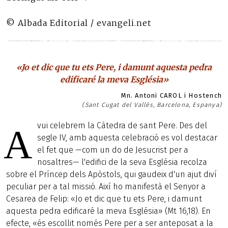
© Albada Editorial / evangeli.net
«Jo et dic que tu ets Pere, i damunt aquesta pedra
edificaré la meva Església»
Mn. Antoni CAROL i Hostench
(Sant Cugat del Vallès, Barcelona, Espanya)
vui celebrem la Càtedra de sant Pere. Des del
A
segle IV, amb aquesta celebració es vol destacar
el fet que —com un do de Jesucrist per a
nosaltres— l'edifici de la seva Església recolza
sobre el Príncep dels Apòstols, qui gaudeix d'un ajut diví
peculiar per a tal missió. Així ho manifestà el Senyor a
Cesarea de Felip: «Jo et dic que tu ets Pere, i damunt
aquesta pedra edificaré la meva Església» (Mt 16,18). En
efecte, «és escollit només Pere per a ser anteposat a la