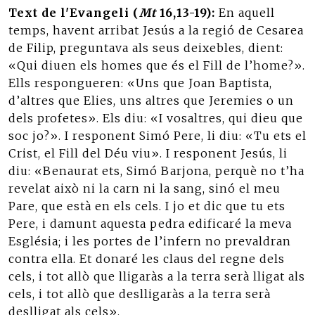
Text de l'Evangeli (
Mt
16,13-19):
En aquell
temps, havent arribat Jesús a la regió de Cesarea
de Filip, preguntava als seus deixebles, dient:
«Qui diuen els homes que és el Fill de l’home?».
Ells respongueren: «Uns que Joan Baptista,
d’altres que Elies, uns altres que Jeremies o un
dels profetes». Els diu: «I vosaltres, qui dieu que
soc jo?». I responent Simó Pere, li diu: «Tu ets el
Crist, el Fill del Déu viu». I responent Jesús, li
diu: «Benaurat ets, Simó Barjona, perquè no t’ha
revelat això ni la carn ni la sang, sinó el meu
Pare, que està en els cels. I jo et dic que tu ets
Pere, i damunt aquesta pedra edificaré la meva
Església; i les portes de l’infern no prevaldran
contra ella. Et donaré les claus del regne dels
cels, i tot allò que lligaràs a la terra serà lligat als
cels, i tot allò que deslligaràs a la terra serà
deslligat als cels».