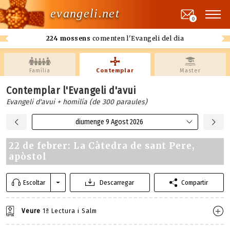
evangeli.net
0
224 mossens
comenten l'Evangeli del dia
Família
Contemplar
Master
Contemplar l'Evangeli d'avui
Evangeli d'avui + homilía (de 300 paraules)
diumenge 9 Agost 2026
22 de febrer: La Càtedra de sant Pere,
apòstol
Escoltar
Descarregar
Compartir
Veure
1ª Lectura i Salm