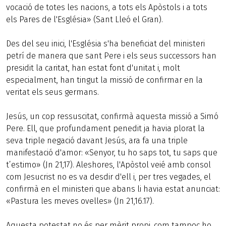
vocació de totes les nacions, a tots els Apòstols i a tots
els Pares de l'Església» (Sant Lleó el Gran).
Des del seu inici, l'Església s'ha beneficiat del ministeri
petrí de manera que sant Pere i els seus successors han
presidit la caritat, han estat font d'unitat i, molt
especialment, han tingut la missió de confirmar en la
veritat els seus germans.
Jesús, un cop ressuscitat, confirmà aquesta missió a Simó
Pere. Ell, que profundament penedit ja havia plorat la
seva triple negació davant Jesús, ara fa una triple
manifestació d'amor: «Senyor, tu ho saps tot, tu saps que
t’estimo» (Jn 21,17). Aleshores, l'Apòstol veié amb consol
com Jesucrist no es va desdir d'ell i, per tres vegades, el
confirmà en el ministeri que abans li havia estat anunciat:
«Pastura les meves ovelles» (Jn 21,16.17).
Aquesta potestat no és per mèrit propi, com tampoc ho