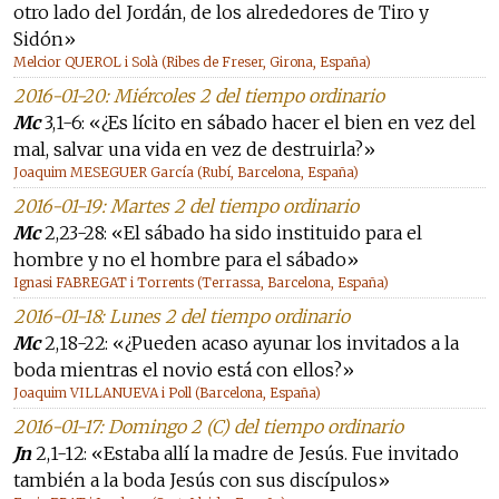
otro lado del Jordán, de los alrededores de Tiro y
Sidón»
Melcior QUEROL i Solà (Ribes de Freser, Girona, España)
2016-01-20: Miércoles 2 del tiempo ordinario
Mc
3,1-6: «¿Es lícito en sábado hacer el bien en vez del
mal, salvar una vida en vez de destruirla?»
Joaquim MESEGUER García (Rubí, Barcelona, España)
2016-01-19: Martes 2 del tiempo ordinario
Mc
2,23-28: «El sábado ha sido instituido para el
hombre y no el hombre para el sábado»
Ignasi FABREGAT i Torrents (Terrassa, Barcelona, España)
2016-01-18: Lunes 2 del tiempo ordinario
Mc
2,18-22: «¿Pueden acaso ayunar los invitados a la
boda mientras el novio está con ellos?»
Joaquim VILLANUEVA i Poll (Barcelona, España)
2016-01-17: Domingo 2 (C) del tiempo ordinario
Jn
2,1-12: «Estaba allí la madre de Jesús. Fue invitado
también a la boda Jesús con sus discípulos»