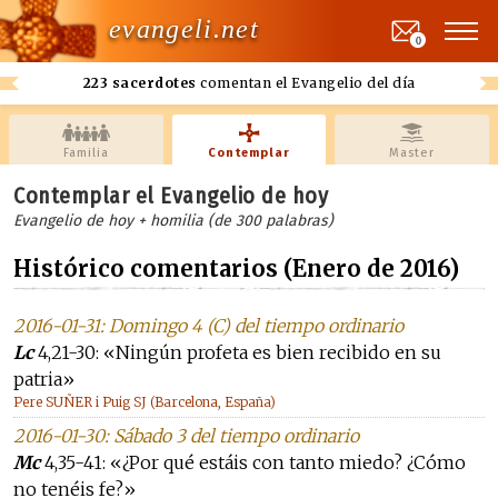
evangeli.net
0
223 sacerdotes
comentan el Evangelio del día
Familia
Contemplar
Master
Contemplar el Evangelio de hoy
Evangelio de hoy + homilia (de 300 palabras)
Histórico comentarios (Enero de 2016)
2016-01-31: Domingo 4 (C) del tiempo ordinario
Lc
4,21-30: «Ningún profeta es bien recibido en su
patria»
Pere SUÑER i Puig SJ (Barcelona, España)
2016-01-30: Sábado 3 del tiempo ordinario
Mc
4,35-41: «¿Por qué estáis con tanto miedo? ¿Cómo
no tenéis fe?»