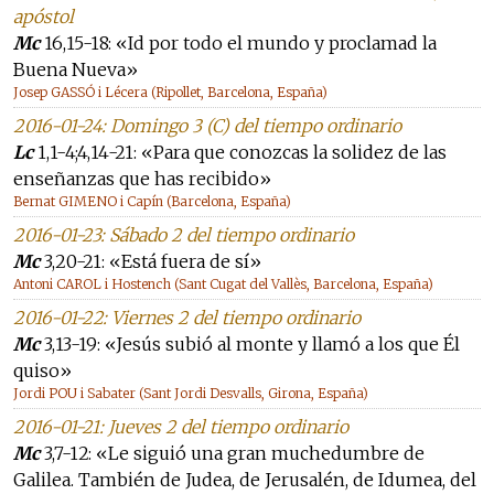
apóstol
Mc
16,15-18: «Id por todo el mundo y proclamad la
Buena Nueva»
Josep GASSÓ i Lécera (Ripollet, Barcelona, España)
2016-01-24: Domingo 3 (C) del tiempo ordinario
Lc
1,1-4;4,14-21: «Para que conozcas la solidez de las
enseñanzas que has recibido»
Bernat GIMENO i Capín (Barcelona, España)
2016-01-23: Sábado 2 del tiempo ordinario
Mc
3,20-21: «Está fuera de sí»
Antoni CAROL i Hostench (Sant Cugat del Vallès, Barcelona, España)
2016-01-22: Viernes 2 del tiempo ordinario
Mc
3,13-19: «Jesús subió al monte y llamó a los que Él
quiso»
Jordi POU i Sabater (Sant Jordi Desvalls, Girona, España)
2016-01-21: Jueves 2 del tiempo ordinario
Mc
3,7-12: «Le siguió una gran muchedumbre de
Galilea. También de Judea, de Jerusalén, de Idumea, del