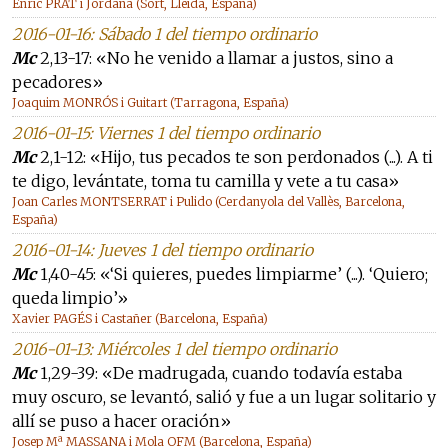
Enric PRAT i Jordana (Sort, Lleida, España)
2016-01-16: Sábado 1 del tiempo ordinario
Mc
2,13-17: «No he venido a llamar a justos, sino a
pecadores»
Joaquim MONRÓS i Guitart (Tarragona, España)
2016-01-15: Viernes 1 del tiempo ordinario
Mc
2,1-12: «Hijo, tus pecados te son perdonados (...). A ti
te digo, levántate, toma tu camilla y vete a tu casa»
Joan Carles MONTSERRAT i Pulido (Cerdanyola del Vallès, Barcelona,
España)
2016-01-14: Jueves 1 del tiempo ordinario
Mc
1,40-45: «‘Si quieres, puedes limpiarme’ (...). ‘Quiero;
queda limpio’»
Xavier PAGÉS i Castañer (Barcelona, España)
2016-01-13: Miércoles 1 del tiempo ordinario
Mc
1,29-39: «De madrugada, cuando todavía estaba
muy oscuro, se levantó, salió y fue a un lugar solitario y
allí se puso a hacer oración»
Josep Mª MASSANA i Mola OFM (Barcelona, España)