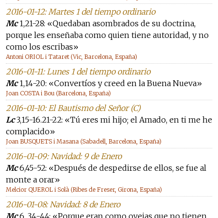
2016-01-12: Martes 1 del tiempo ordinario
Mc
1,21-28: «Quedaban asombrados de su doctrina,
porque les enseñaba como quien tiene autoridad, y no
como los escribas»
Antoni ORIOL i Tataret (Vic, Barcelona, España)
2016-01-11: Lunes 1 del tiempo ordinario
Mc
1,14-20: «Convertíos y creed en la Buena Nueva»
Joan COSTA i Bou (Barcelona, España)
2016-01-10: El Bautismo del Señor (C)
Lc
3,15-16.21-22: «Tú eres mi hijo; el Amado, en ti me he
complacido»
Joan BUSQUETS i Masana (Sabadell, Barcelona, España)
2016-01-09: Navidad: 9 de Enero
Mc
6,45-52: «Después de despedirse de ellos, se fue al
monte a orar»
Melcior QUEROL i Solà (Ribes de Freser, Girona, España)
2016-01-08: Navidad: 8 de Enero
Mc
6, 34-44: «Porque eran como ovejas que no tienen