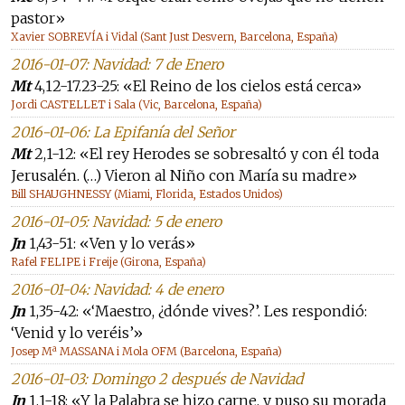
pastor»
Xavier SOBREVÍA i Vidal (Sant Just Desvern, Barcelona, España)
2016-01-07: Navidad: 7 de Enero
Mt
4,12-17.23-25: «El Reino de los cielos está cerca»
Jordi CASTELLET i Sala (Vic, Barcelona, España)
2016-01-06: La Epifanía del Señor
Mt
2,1-12: «El rey Herodes se sobresaltó y con él toda
Jerusalén. (…) Vieron al Niño con María su madre»
Bill SHAUGHNESSY (Miami, Florida, Estados Unidos)
2016-01-05: Navidad: 5 de enero
Jn
1,43-51: «Ven y lo verás»
Rafel FELIPE i Freije (Girona, España)
2016-01-04: Navidad: 4 de enero
Jn
1,35-42: «‘Maestro, ¿dónde vives?’. Les respondió:
‘Venid y lo veréis’»
Josep Mª MASSANA i Mola OFM (Barcelona, España)
2016-01-03: Domingo 2 después de Navidad
Jn
1,1-18: «Y la Palabra se hizo carne, y puso su morada