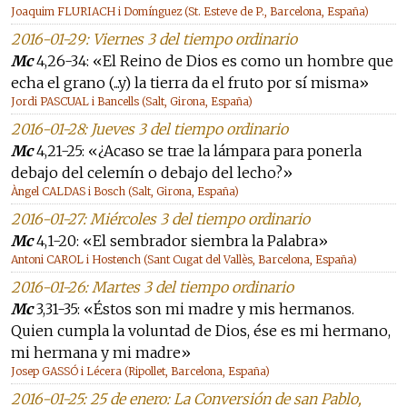
Joaquim FLURIACH i Domínguez (St. Esteve de P., Barcelona, España)
2016-01-29: Viernes 3 del tiempo ordinario
Mc
4,26-34: «El Reino de Dios es como un hombre que
echa el grano (...y) la tierra da el fruto por sí misma»
Jordi PASCUAL i Bancells (Salt, Girona, España)
2016-01-28: Jueves 3 del tiempo ordinario
Mc
4,21-25: «¿Acaso se trae la lámpara para ponerla
debajo del celemín o debajo del lecho?»
Àngel CALDAS i Bosch (Salt, Girona, España)
2016-01-27: Miércoles 3 del tiempo ordinario
Mc
4,1-20: «El sembrador siembra la Palabra»
Antoni CAROL i Hostench (Sant Cugat del Vallès, Barcelona, España)
2016-01-26: Martes 3 del tiempo ordinario
Mc
3,31-35: «Éstos son mi madre y mis hermanos.
Quien cumpla la voluntad de Dios, ése es mi hermano,
mi hermana y mi madre»
Josep GASSÓ i Lécera (Ripollet, Barcelona, España)
2016-01-25: 25 de enero: La Conversión de san Pablo,