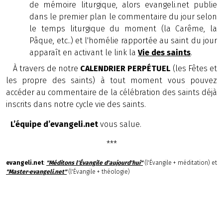
de mémoire liturgique, alors evangeli.net publie
dans le premier plan le commentaire du jour selon
le temps liturgique du moment (la Carême, la
Pâque, etc..) et l'homélie rapportée au saint du jour
apparaît en activant le link la
Vie des saints
.
À travers de notre
CALENDRIER PERPÉTUEL
(les Fêtes et
les propre des saints) à tout moment vous pouvez
accéder au commentaire de la célébration des saints déjà
inscrits dans notre cycle vie des saints.
L’équipe d’evangeli.net
vous salue.
***
evangeli.net
:
"Méditons l'Évangile d'aujourd'hui"
(l'Évangile + méditation) et
"Master·evangeli.net"
(l'Évangile + théologie)