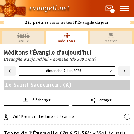
evangeli.net
0
223 prêtres
commentent l'Évangile du jour
Famille
Méditons
Master
Méditons l’Évangile d’aujourd’hui
L'Évangile d'aujourd'hui + homélie (de 300 mots)
dimanche 7 Juin 2026
Le Saint Sacrement (A)
Télécharger
Partager
Voir
Première Lecture et Psaume
Texte de l'Évangile (
Jn
6,51-58):
«Moi, je suis