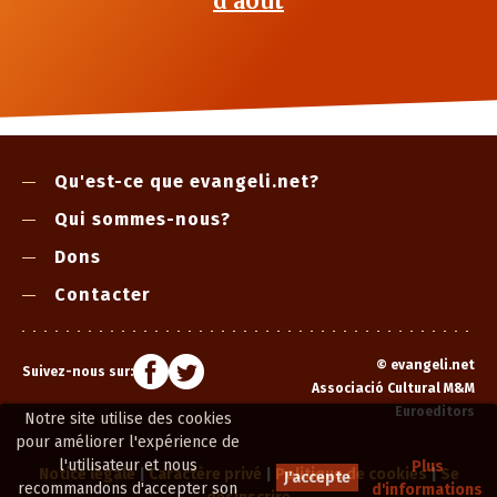
d’août
Qu'est-ce que evangeli.net?
Qui sommes-nous?
Dons
Contacter
©
evangeli.net
Suivez-nous sur:
Associació Cultural M&M
Euroeditors
Notre site utilise des cookies
pour améliorer l'expérience de
l'utilisateur et nous
Plus
Notice légale
|
Caractère privé
|
Politique de cookies
|
Se
J'accepte
recommandons d'accepter son
d'informations