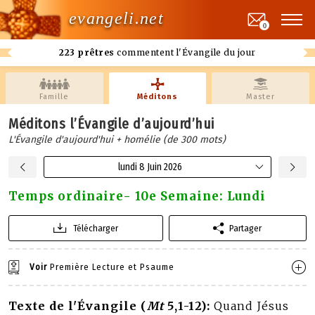
evangeli.net
0
223 prêtres
commentent l'Évangile du jour
Famille
Méditons
Master
Méditons l’Évangile d’aujourd’hui
L'Évangile d'aujourd'hui + homélie (de 300 mots)
lundi 8 Juin 2026
Temps ordinaire- 10e Semaine: Lundi
Télécharger
Partager
Voir
Première Lecture et Psaume
Texte de l'Évangile (
Mt
5,1-12):
Quand Jésus