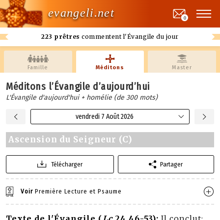
evangeli.net
0
223 prêtres
commentent l'Évangile du jour
Famille
Méditons
Master
Méditons l’Évangile d’aujourd’hui
L'Évangile d'aujourd'hui + homélie (de 300 mots)
vendredi 7 Août 2026
Ascension du Seigneur (C)
Télécharger
Partager
Voir
Première Lecture et Psaume
Texte de l'Évangile (
Lc
24,46-53):
Il conclut: