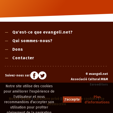
Qu'est-ce que evangeli.net?
Qui sommes-nous?
Dons
Contacter
©
evangeli.net
Suivez-nous sur:
Associació Cultural M&M
Euroeditors
Notre site utilise des cookies
pour améliorer l'expérience de
l'utilisateur et nous
Plus
Notice légale
|
Caractère privé
|
Politique de cookies
|
Se
J'accepte
recommandons d'accepter son
d'informations
désinscrire
utilisation pour profiter
pleinement de la navigation