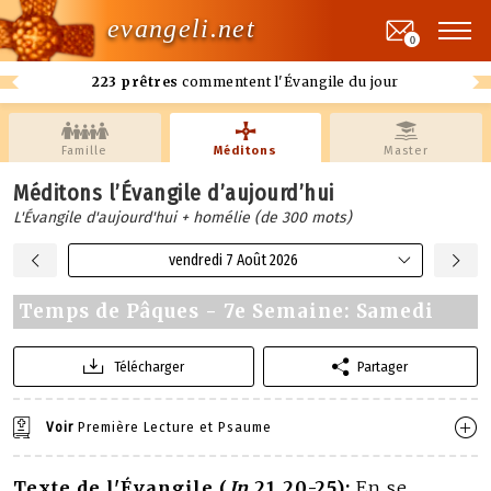
evangeli.net
0
223 prêtres
commentent l'Évangile du jour
Famille
Méditons
Master
Méditons l’Évangile d’aujourd’hui
L'Évangile d'aujourd'hui + homélie (de 300 mots)
vendredi 7 Août 2026
Temps de Pâques - 7e Semaine: Samedi
Télécharger
Partager
Voir
Première Lecture et Psaume
Texte de l'Évangile (
Jn
21,20-25):
En se