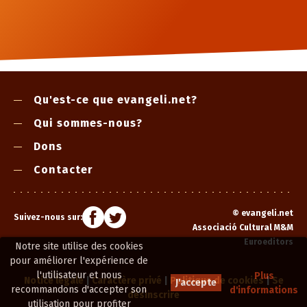
Qu'est-ce que evangeli.net?
Qui sommes-nous?
Dons
Contacter
©
evangeli.net
Suivez-nous sur:
Associació Cultural M&M
Euroeditors
Notre site utilise des cookies
pour améliorer l'expérience de
l'utilisateur et nous
Plus
Notice légale
|
Caractère privé
|
Politique de cookies
|
Se
J'accepte
recommandons d'accepter son
d'informations
désinscrire
utilisation pour profiter