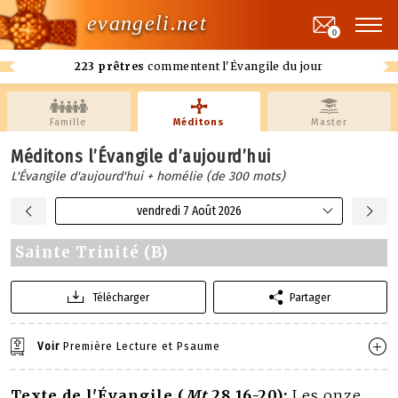
evangeli.net
0
223 prêtres
commentent l'Évangile du jour
Famille
Méditons
Master
Méditons l’Évangile d’aujourd’hui
L'Évangile d'aujourd'hui + homélie (de 300 mots)
vendredi 7 Août 2026
Sainte Trinité (B)
Télécharger
Partager
Voir
Première Lecture et Psaume
Texte de l'Évangile (
Mt
28,16-20):
Les onze