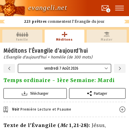
evangeli.net
0
223 prêtres
commentent l'Évangile du jour
Famille
Méditons
Master
Méditons l’Évangile d’aujourd’hui
L'Évangile d'aujourd'hui + homélie (de 300 mots)
vendredi 7 Août 2026
Temps ordinaire - 1ère Semaine: Mardi
Télécharger
Partager
Voir
Première Lecture et Psaume
Texte de l'Évangile (
Mc
1,21-28):
Jésus,