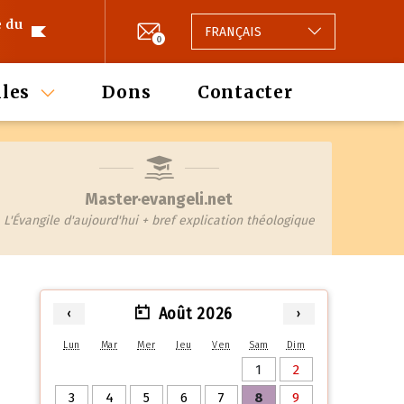
e du
FRANÇAIS
0
les
Dons
Contacter
Master·evangeli.net
L'Évangile d'aujourd'hui + bref explication théologique
Août 2026
‹
›
Lun
Mar
Mer
Jeu
Ven
Sam
Dim
1
2
3
4
5
6
7
8
9