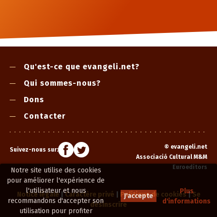
Qu'est-ce que evangeli.net?
Qui sommes-nous?
Dons
Contacter
©
evangeli.net
Suivez-nous sur:
Associació Cultural M&M
Euroeditors
Notre site utilise des cookies
pour améliorer l'expérience de
l'utilisateur et nous
Plus
Notice légale
|
Caractère privé
|
Politique de cookies
|
Se
J'accepte
recommandons d'accepter son
d'informations
désinscrire
utilisation pour profiter