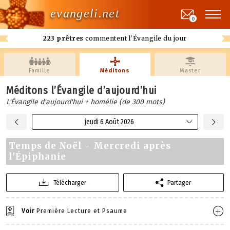
evangeli.net
0
223 prêtres
commentent l'Évangile du jour
Famille
Méditons
Master
Méditons l’Évangile d’aujourd’hui
L'Évangile d'aujourd'hui + homélie (de 300 mots)
jeudi 6 Août 2026
Temps de Noël - Mercredi après
l'Épiphanie
Télécharger
Partager
Voir
Première Lecture et Psaume