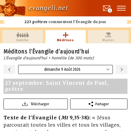
evangeli.net
0
223 prêtres
commentent l'Évangile du jour
Famille
Méditons
Master
Méditons l’Évangile d’aujourd’hui
L'Évangile d'aujourd'hui + homélie (de 300 mots)
dimanche 9 Août 2026
27 septembre: Saint Vincent de Paul,
prêtre
Télécharger
Partager
Texte de l'Évangile (
Mt
9,35-38):
« Jésus
parcourait toutes les villes et tous les villages,