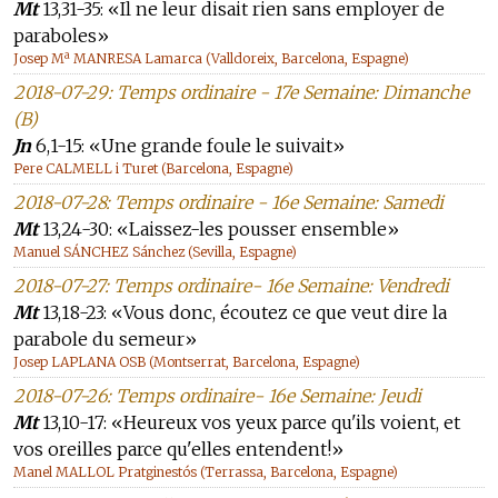
Mt
13,31-35: «Il ne leur disait rien sans employer de
paraboles»
Josep Mª MANRESA Lamarca (Valldoreix, Barcelona, Espagne)
2018-07-29: Temps ordinaire - 17e Semaine: Dimanche
(B)
Jn
6,1-15: «Une grande foule le suivait»
Pere CALMELL i Turet (Barcelona, Espagne)
2018-07-28: Temps ordinaire - 16e Semaine: Samedi
Mt
13,24-30: «Laissez-les pousser ensemble»
Manuel SÁNCHEZ Sánchez (Sevilla, Espagne)
2018-07-27: Temps ordinaire- 16e Semaine: Vendredi
Mt
13,18-23: «Vous donc, écoutez ce que veut dire la
parabole du semeur»
Josep LAPLANA OSB (Montserrat, Barcelona, Espagne)
2018-07-26: Temps ordinaire- 16e Semaine: Jeudi
Mt
13,10-17: «Heureux vos yeux parce qu'ils voient, et
vos oreilles parce qu'elles entendent!»
Manel MALLOL Pratginestós (Terrassa, Barcelona, Espagne)