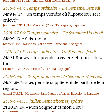
Joaquim PETIT Llimona, L.C. (Barcelona, Espagne)
2018-07-07: Temps ordinaire - 13e Semaine: Samedi
Mt
9,14-17: «Un temps viendra où l'Époux leur sera
enlevé»
Joaquim FORTUNY i Vizcarro (Cunit, Tarragona, Espagne)
2018-07-06: Temps ordinaire - 13e Semaine: Vendredi
Mt
9,9-13: « Suis-moi »
Josep MONTOYA Viñas (Valldoreix, Barcelona, Espagne)
2018-07-05: Temps ordinaire - 13e Semaine: Jeudi
Mt
9,1-8: «Lève-toi, prends ta civière, et rentre chez
toi»
Francesc NICOLAU i Pous (Barcelona, Espagne)
2018-07-04: Temps ordinaire- 13e Semaine: Mercredi
Mt
8,28-34: «Les gens le supplièrent de partir de leur
région»
Antoni CAROL i Hostench (Sant Cugat del Vallès, Barcelona, Espagne)
2018-07-03: 3 juillet: Saint Thomas, apôtre
Jn
20,24-29: «Mon Seigneur et mon Dieu!»