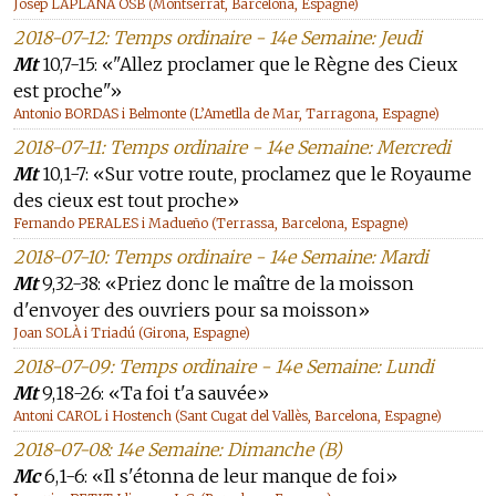
Josep LAPLANA OSB (Montserrat, Barcelona, Espagne)
2018-07-12: Temps ordinaire - 14e Semaine: Jeudi
Mt
10,7-15: «"Allez proclamer que le Règne des Cieux
est proche"»
Antonio BORDAS i Belmonte (L’Ametlla de Mar, Tarragona, Espagne)
2018-07-11: Temps ordinaire - 14e Semaine: Mercredi
Mt
10,1-7: «Sur votre route, proclamez que le Royaume
des cieux est tout proche»
Fernando PERALES i Madueño (Terrassa, Barcelona, Espagne)
2018-07-10: Temps ordinaire - 14e Semaine: Mardi
Mt
9,32-38: «Priez donc le maître de la moisson
d'envoyer des ouvriers pour sa moisson»
Joan SOLÀ i Triadú (Girona, Espagne)
2018-07-09: Temps ordinaire - 14e Semaine: Lundi
Mt
9,18-26: «Ta foi t'a sauvée»
Antoni CAROL i Hostench (Sant Cugat del Vallès, Barcelona, Espagne)
2018-07-08: 14e Semaine: Dimanche (B)
Mc
6,1-6: «Il s'étonna de leur manque de foi»