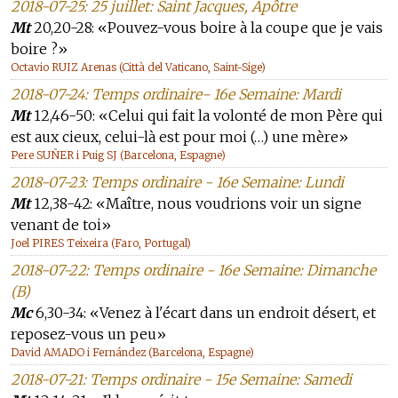
2018-07-25: 25 juillet: Saint Jacques, Apôtre
Mt
20,20-28: «Pouvez-vous boire à la coupe que je vais
boire ?»
Octavio RUIZ Arenas (Città del Vaticano, Saint-Sige)
2018-07-24: Temps ordinaire- 16e Semaine: Mardi
Mt
12,46-50: «Celui qui fait la volonté de mon Père qui
est aux cieux, celui-là est pour moi (…) une mère»
Pere SUÑER i Puig SJ (Barcelona, Espagne)
2018-07-23: Temps ordinaire - 16e Semaine: Lundi
Mt
12,38-42: «Maître, nous voudrions voir un signe
venant de toi»
Joel PIRES Teixeira (Faro, Portugal)
2018-07-22: Temps ordinaire - 16e Semaine: Dimanche
(B)
Mc
6,30-34: «Venez à l'écart dans un endroit désert, et
reposez-vous un peu»
David AMADO i Fernández (Barcelona, Espagne)
2018-07-21: Temps ordinaire - 15e Semaine: Samedi