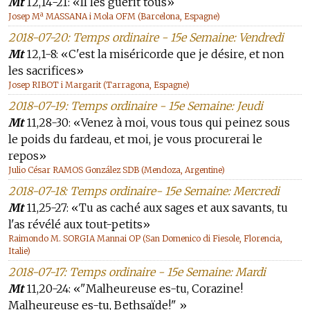
Mt
12,14-21: «Il les guérit tous»
Josep Mª MASSANA i Mola OFM (Barcelona, Espagne)
2018-07-20: Temps ordinaire - 15e Semaine: Vendredi
Mt
12,1-8: «C'est la miséricorde que je désire, et non
les sacrifices»
Josep RIBOT i Margarit (Tarragona, Espagne)
2018-07-19: Temps ordinaire - 15e Semaine: Jeudi
Mt
11,28-30: «Venez à moi, vous tous qui peinez sous
le poids du fardeau, et moi, je vous procurerai le
repos»
Julio César RAMOS González SDB (Mendoza, Argentine)
2018-07-18: Temps ordinaire- 15e Semaine: Mercredi
Mt
11,25-27: «Tu as caché aux sages et aux savants, tu
l'as révélé aux tout-petits»
Raimondo M. SORGIA Mannai OP (San Domenico di Fiesole, Florencia,
Italie)
2018-07-17: Temps ordinaire - 15e Semaine: Mardi
Mt
11,20-24: «"Malheureuse es-tu, Corazine!
Malheureuse es-tu, Bethsaïde!" »