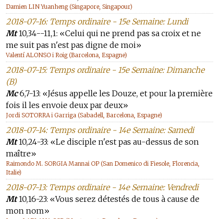
Damien LIN Yuanheng (Singapore, Singapour)
2018-07-16: Temps ordinaire - 15e Semaine: Lundi
Mt
10,34--11,1: «Celui qui ne prend pas sa croix et ne
me suit pas n'est pas digne de moi»
Valentí ALONSO i Roig (Barcelona, Espagne)
2018-07-15: Temps ordinaire - 15e Semaine: Dimanche
(B)
Mc
6,7-13: «Jésus appelle les Douze, et pour la première
fois il les envoie deux par deux»
Jordi SOTORRA i Garriga (Sabadell, Barcelona, Espagne)
2018-07-14: Temps ordinaire - 14e Semaine: Samedi
Mt
10,24-33: «Le disciple n'est pas au-dessus de son
maître»
Raimondo M. SORGIA Mannai OP (San Domenico di Fiesole, Florencia,
Italie)
2018-07-13: Temps ordinaire - 14e Semaine: Vendredi
Mt
10,16-23: «Vous serez détestés de tous à cause de
mon nom»