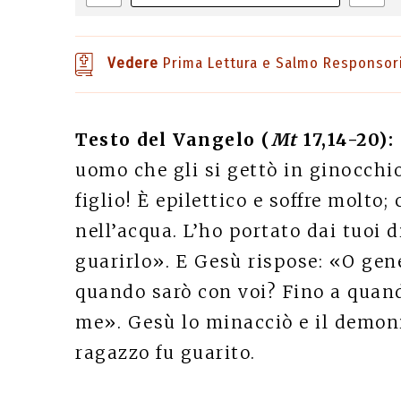
Vedere
Prima Lettura e Salmo Responsor
Testo del Vangelo (
Mt
17,14-20):
uomo che gli si gettò in ginocchio
figlio! È epilettico e soffre molto
nell’acqua. L’ho portato dai tuoi 
guarirlo». E Gesù rispose: «O gen
quando sarò con voi? Fino a quand
me». Gesù lo minacciò e il demoni
ragazzo fu guarito.