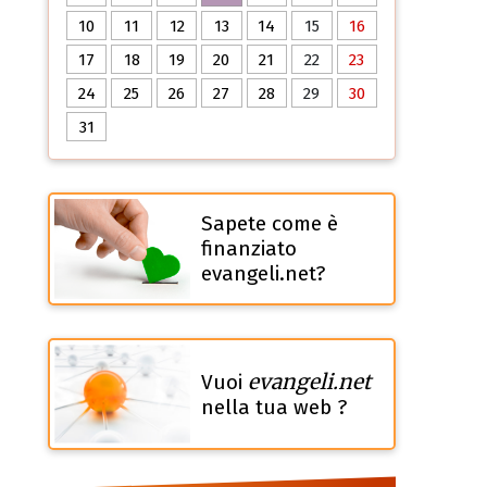
10
11
12
13
14
15
16
17
18
19
20
21
22
23
24
25
26
27
28
29
30
31
Sapete come è
finanziato
evangeli.net?
evangeli.net
Vuoi
nella tua web ?