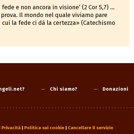
ede e non ancora in visione’ (2 Cor 5,7) ...
 prova. Il mondo nel quale viviamo pare
 cui la fede ci dà la certezza» (Catechismo
ngeli.net?
Chi siamo?
Donazioni
Privacità
Politica sui cookie
Cancellare il servizio
|
|
|