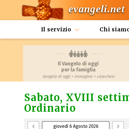
evangeli.net
Il servizio
Chi siam
Il Vangelo di oggi
per la famiglia
Vangelo di oggi + immagine + catechesi
Sabato, XVIII sett
Ordinario
giovedì 6 Agosto 2026