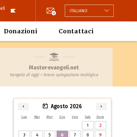
el
ITALIANO
0
Donazioni
Contattaci
Master·evangeli.net
Vangelo di oggi + breve spiegazione teológica
Agosto 2026
‹
›
Lun
Mar
Mer
Gio
Ven
Sab
Dom
1
2
3
4
5
6
7
8
9