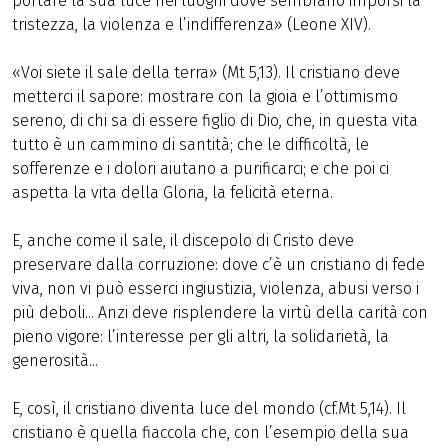
portare la sua luce nei luoghi dove sembrano imporsi la
tristezza, la violenza e l’indifferenza» (Leone XIV).
«Voi siete il sale della terra» (Mt 5,13). Il cristiano deve
metterci il sapore: mostrare con la gioia e l’ottimismo
sereno, di chi sa di essere figlio di Dio, che, in questa vita
tutto è un cammino di santità; che le difficoltà, le
sofferenze e i dolori aiutano a purificarci; e che poi ci
aspetta la vita della Gloria, la felicità eterna.
E, anche come il sale, il discepolo di Cristo deve
preservare dalla corruzione: dove c’è un cristiano di fede
viva, non vi può esserci ingiustizia, violenza, abusi verso i
più deboli... Anzi deve risplendere la virtù della carità con
pieno vigore: l’interesse per gli altri, la solidarietà, la
generosità...
E, così, il cristiano diventa luce del mondo (cf.Mt 5,14). Il
cristiano è quella fiaccola che, con l’esempio della sua