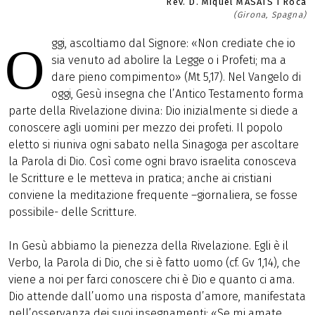
Rev. D. Miquel MASATS i Roca
(Girona, Spagna)
ggi, ascoltiamo dal Signore: «Non crediate che io
O
sia venuto ad abolire la Legge o i Profeti; ma a
dare pieno compimento» (Mt 5,17). Nel Vangelo di
oggi, Gesù insegna che l’Antico Testamento forma
parte della Rivelazione divina: Dio inizialmente si diede a
conoscere agli uomini per mezzo dei profeti. Il popolo
eletto si riuniva ogni sabato nella Sinagoga per ascoltare
la Parola di Dio. Così come ogni bravo israelita conosceva
le Scritture e le metteva in pratica; anche ai cristiani
conviene la meditazione frequente –giornaliera, se fosse
possibile- delle Scritture.
In Gesù abbiamo la pienezza della Rivelazione. Egli è il
Verbo, la Parola di Dio, che si è fatto uomo (cf. Gv 1,14), che
viene a noi per farci conoscere chi è Dio e quanto ci ama.
Dio attende dall’uomo una risposta d’amore, manifestata
nell’osservanza dei suoi insegnamenti: «Se mi amate,