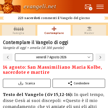
evangeli.net
0
223 sacerdoti
commenti il Vangelo del giorno
Famiglia
Contemplare
Master
Contemplare il Vangelo di oggi
Vangelo di oggi + omelia (di 300 parole)
venerdì 7 Agosto 2026
14 agosto: San Massimiliano Maria Kolbe,
sacerdote e martire
Scarica
Condividere
Testo del Vangelo (
Gv
15,12-16):
In quel tempo,
disse Gesù ai suoi discepoli: «Questo è il mio
comandamento: che vi amiate gli uni gli altri