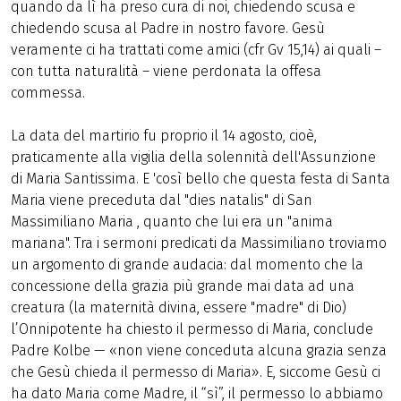
quando da lì ha preso cura di noi, chiedendo scusa e
chiedendo scusa al Padre in nostro favore. Gesù
veramente ci ha trattati come amici (cfr Gv 15,14) ai quali –
con tutta naturalità – viene perdonata la offesa
commessa.
La data del martirio fu proprio il 14 agosto, cioè,
praticamente alla vigilia della solennità dell'Assunzione
di Maria Santissima. E 'così bello che questa festa di Santa
Maria viene preceduta dal "dies natalis" di San
Massimiliano Maria , quanto che lui era un "anima
mariana". Tra i sermoni predicati da Massimiliano troviamo
un argomento di grande audacia: dal momento che la
concessione della grazia più grande mai data ad una
creatura (la maternità divina, essere "madre" di Dio)
l’Onnipotente ha chiesto il permesso di Maria, conclude
Padre Kolbe — «non viene conceduta alcuna grazia senza
che Gesù chieda il permesso di Maria». E, siccome Gesù ci
ha dato Maria come Madre, il “sì”, il permesso lo abbiamo