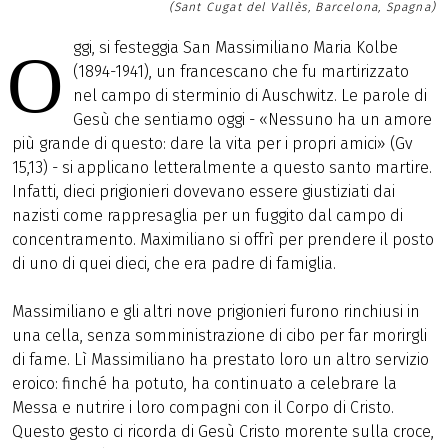
(Sant Cugat del Vallès, Barcelona, Spagna)
ggi, si festeggia San Massimiliano Maria Kolbe
O
(1894-1941), un francescano che fu martirizzato
nel campo di sterminio di Auschwitz. Le parole di
Gesù che sentiamo oggi - «Nessuno ha un amore
più grande di questo: dare la vita per i propri amici» (Gv
15,13) - si applicano letteralmente a questo santo martire.
Infatti, dieci prigionieri dovevano essere giustiziati dai
nazisti come rappresaglia per un fuggito dal campo di
concentramento. Maximiliano si offrì per prendere il posto
di uno di quei dieci, che era padre di famiglia.
Massimiliano e gli altri nove prigionieri furono rinchiusi in
una cella, senza somministrazione di cibo per far morirgli
di fame. Lì Massimiliano ha prestato loro un altro servizio
eroico: finché ha potuto, ha continuato a celebrare la
Messa e nutrire i loro compagni con il Corpo di Cristo.
Questo gesto ci ricorda di Gesù Cristo morente sulla croce,