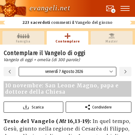
evangeli.net
0
223 sacerdoti
commenti il Vangelo del giorno
Famiglia
Contemplare
Master
Contemplare il Vangelo di oggi
Vangelo di oggi + omelia (di 300 parole)
venerdì 7 Agosto 2026
10 novembre: San Leone Magno, papa e
dottore della Chiesa
Scarica
Condividere
Testo del Vangelo (
Mt
16,13-19):
In quel tempo,
Gesù, giunto nella regione di Cesarèa di Filippo,