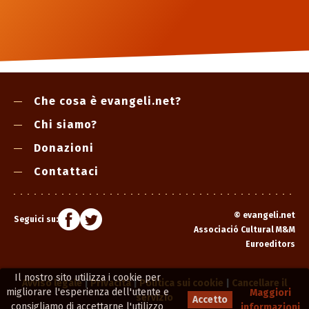
Che cosa è evangeli.net?
Chi siamo?
Donazioni
Contattaci
©
evangeli.net
Seguici su:
Associació Cultural M&M
Euroeditors
Il nostro sito utilizza i cookie per
Avviso legale
|
Privacità
|
Politica sui cookie
|
Cancellare il
migliorare l'esperienza dell'utente e
Maggiori
servizio
Accetto
consigliamo di accettarne l'utilizzo
informazioni