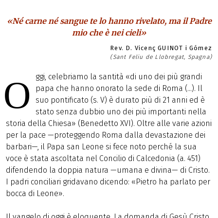
«Né carne né sangue te lo hanno rivelato, ma il Padre
mio che è nei cieli»
Rev. D. Vicenç GUINOT i Gómez
(Sant Feliu de Llobregat, Spagna)
ggi, celebriamo la santità «di uno dei più grandi
O
papa che hanno onorato la sede di Roma (...). Il
suo pontificato (s. V) è durato più di 21 anni ed è
stato senza dubbio uno dei più importanti nella
storia della Chiesa» (Benedetto XVI). Oltre alle varie azioni
per la pace —proteggendo Roma dalla devastazione dei
barbari—, il Papa san Leone si fece noto perché la sua
voce è stata ascoltata nel Concilio di Calcedonia (a. 451)
difendendo la doppia natura —umana e divina— di Cristo.
I padri conciliari gridavano dicendo: «Pietro ha parlato per
bocca di Leone».
Il vangelo di oggi è eloquente. La domanda di Gesù Cristo