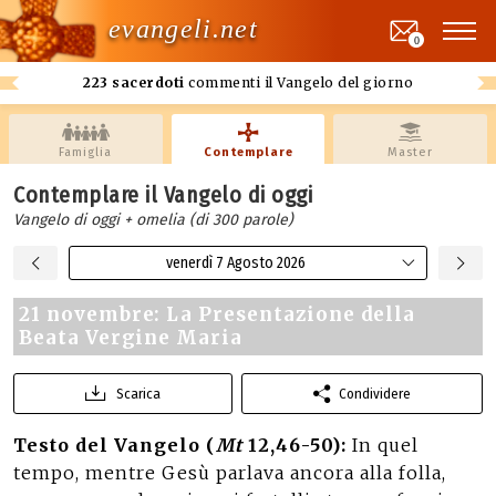
evangeli.net
0
223 sacerdoti
commenti il Vangelo del giorno
Famiglia
Contemplare
Master
Contemplare il Vangelo di oggi
Vangelo di oggi + omelia (di 300 parole)
venerdì 7 Agosto 2026
21 novembre: La Presentazione della
Beata Vergine Maria
Scarica
Condividere
Testo del Vangelo (
Mt
12,46-50):
In quel
tempo, mentre Gesù parlava ancora alla folla,