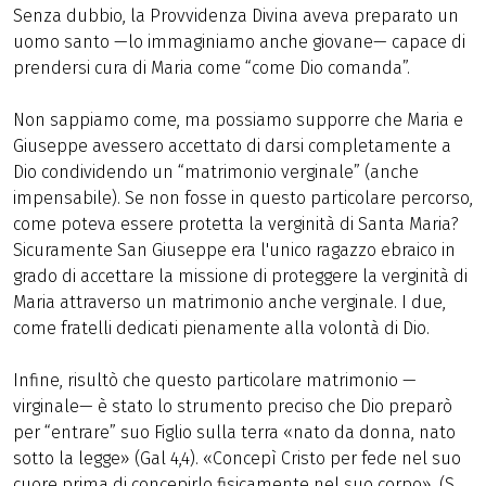
Senza dubbio, la Provvidenza Divina aveva preparato un
uomo santo —lo immaginiamo anche giovane— capace di
prendersi cura di Maria come “come Dio comanda”.
Non sappiamo come, ma possiamo supporre che Maria e
Giuseppe avessero accettato di darsi completamente a
Dio condividendo un “matrimonio verginale” (anche
impensabile). Se non fosse in questo particolare percorso,
come poteva essere protetta la verginità di Santa Maria?
Sicuramente San Giuseppe era l'unico ragazzo ebraico in
grado di accettare la missione di proteggere la verginità di
Maria attraverso un matrimonio anche verginale. I due,
come fratelli dedicati pienamente alla volontà di Dio.
Infine, risultò che questo particolare matrimonio —
virginale— è stato lo strumento preciso che Dio preparò
per “entrare” suo Figlio sulla terra «nato da donna, nato
sotto la legge» (Gal 4,4). «Concepì Cristo per fede nel suo
cuore prima di concepirlo fisicamente nel suo corpo». (S.