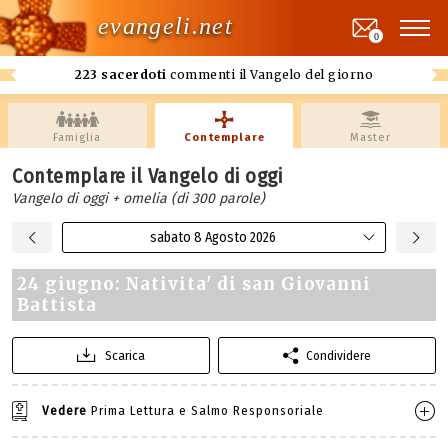
evangeli.net
0
223 sacerdoti
commenti il Vangelo del giorno
Famiglia
Contemplare
Master
Contemplare il Vangelo di oggi
Vangelo di oggi + omelia (di 300 parole)
sabato 8 Agosto 2026
24 giugno: Nativita' di san Giovanni
Battista
Scarica
Condividere
Vedere
Prima Lettura e Salmo Responsoriale