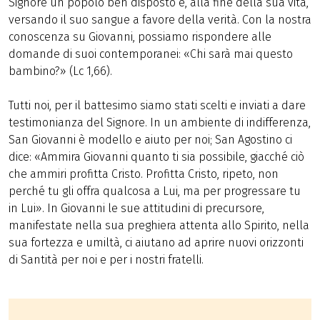
Signore un popolo ben disposto e, alla fine della sua vita,
versando il suo sangue a favore della verità. Con la nostra
conoscenza su Giovanni, possiamo rispondere alle
domande di suoi contemporanei: «Chi sarà mai questo
bambino?» (Lc 1,66).
Tutti noi, per il battesimo siamo stati scelti e inviati a dare
testimonianza del Signore. In un ambiente di indifferenza,
San Giovanni è modello e aiuto per noi; San Agostino ci
dice: «Ammira Giovanni quanto ti sia possibile, giacché ciò
che ammiri profitta Cristo. Profitta Cristo, ripeto, non
perché tu gli offra qualcosa a Lui, ma per progressare tu
in Lui». In Giovanni le sue attitudini di precursore,
manifestate nella sua preghiera attenta allo Spirito, nella
sua fortezza e umiltà, ci aiutano ad aprire nuovi orizzonti
di Santità per noi e per i nostri fratelli.