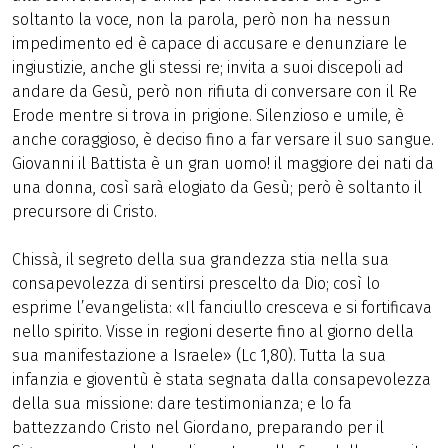
soltanto la voce, non la parola, però non ha nessun
impedimento ed è capace di accusare e denunziare le
ingiustizie, anche gli stessi re; invita a suoi discepoli ad
andare da Gesù, però non rifiuta di conversare con il Re
Erode mentre si trova in prigione. Silenzioso e umile, è
anche coraggioso, è deciso fino a far versare il suo sangue.
Giovanni il Battista è un gran uomo! il maggiore dei nati da
una donna, così sarà elogiato da Gesù; però è soltanto il
precursore di Cristo.
Chissà, il segreto della sua grandezza stia nella sua
consapevolezza di sentirsi prescelto da Dio; così lo
esprime l’evangelista: «Il fanciullo cresceva e si fortificava
nello spirito. Visse in regioni deserte fino al giorno della
sua manifestazione a Israele» (Lc 1,80). Tutta la sua
infanzia e gioventù è stata segnata dalla consapevolezza
della sua missione: dare testimonianza; e lo fa
battezzando Cristo nel Giordano, preparando per il