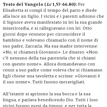
Testo del Vangelo (
Lc
1,57-66.80):
Per
Elisabetta si compì il tempo del parto e diede
alla luce un figlio. I vicini e i parenti udirono che
il Signore aveva manifestato in lei la sua grande
misericordia, e si rallegravano con lei. Otto
giorni dopo vennero per circoncidere il
bambino e volevano chiamarlo con il nome di
suo padre, Zaccarìa. Ma sua madre intervenne:
«No, si chiamerà Giovanni». Le dissero: «Non
c’è nessuno della tua parentela che si chiami
con questo nome». Allora domandavano con
cenni a suo padre come voleva che si chiamasse.
Egli chiese una tavoletta e scrisse: «Giovanni è
il suo nome». Tutti furono meravigliati.
All’istante si aprirono la sua bocca e la sua
lingua, e parlava benedicendo Dio. Tutti i loro
vicini furono presi da timore, e per tutta la