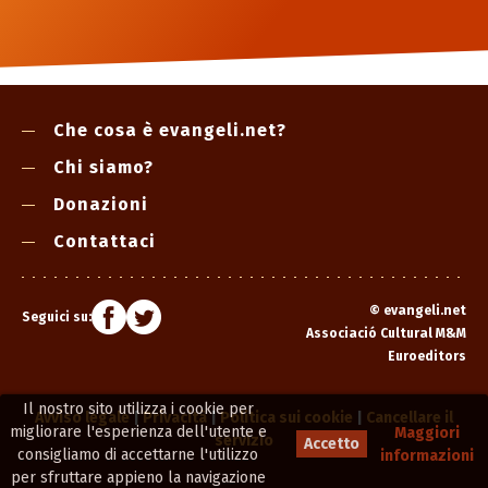
Che cosa è evangeli.net?
Chi siamo?
Donazioni
Contattaci
©
evangeli.net
Seguici su:
Associació Cultural M&M
Euroeditors
Il nostro sito utilizza i cookie per
Avviso legale
|
Privacità
|
Politica sui cookie
|
Cancellare il
migliorare l'esperienza dell'utente e
Maggiori
servizio
Accetto
consigliamo di accettarne l'utilizzo
informazioni
per sfruttare appieno la navigazione