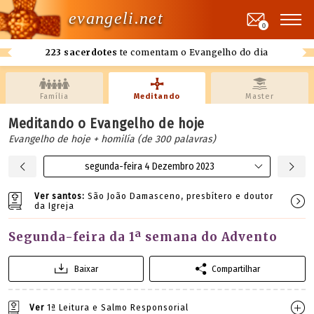
evangeli.net
0
223 sacerdotes
te comentam o Evangelho do dia
Família
Meditando
Master
Meditando o Evangelho de hoje
Evangelho de hoje + homilía (de 300 palavras)
segunda-feira 4 Dezembro 2023
Ver santos:
São João Damasceno, presbítero e doutor
da Igreja
Segunda-feira da 1ª semana do Advento
Baixar
Compartilhar
Ver
1ª Leitura e Salmo Responsorial