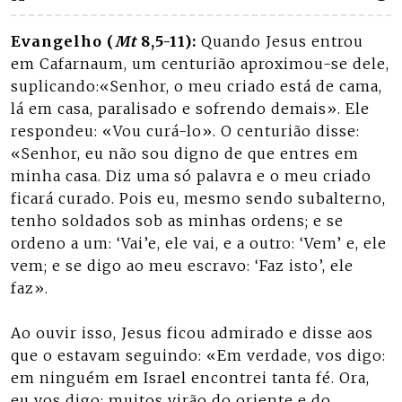
Evangelho (
Mt
8,5-11):
Quando Jesus entrou
em Cafarnaum, um centurião aproximou-se dele,
suplicando:«Senhor, o meu criado está de cama,
lá em casa, paralisado e sofrendo demais». Ele
respondeu: «Vou curá-lo». O centurião disse:
«Senhor, eu não sou digno de que entres em
minha casa. Diz uma só palavra e o meu criado
ficará curado. Pois eu, mesmo sendo subalterno,
tenho soldados sob as minhas ordens; e se
ordeno a um: ‘Vai’e, ele vai, e a outro: ‘Vem’ e, ele
vem; e se digo ao meu escravo: ‘Faz isto’, ele
faz».
Ao ouvir isso, Jesus ficou admirado e disse aos
que o estavam seguindo: «Em verdade, vos digo:
em ninguém em Israel encontrei tanta fé. Ora,
eu vos digo: muitos virão do oriente e do