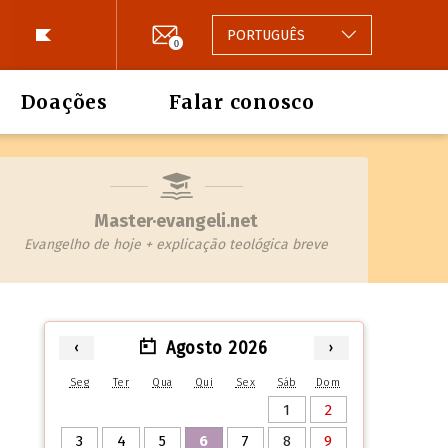
PORTUGUÊS
0
Doações
Falar conosco
Master·evangeli.net
Evangelho de hoje + explicação teológica breve
Agosto 2026
‹
›
Seg
Ter
Qua
Qui
Sex
Sáb
Dom
1
2
3
4
5
6
7
8
9