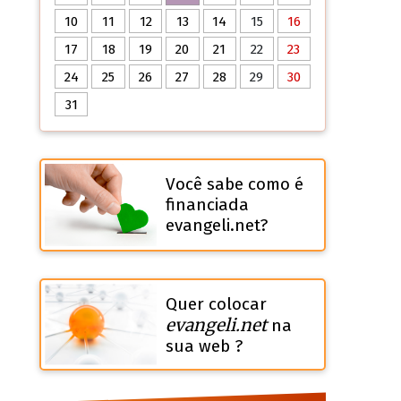
10
11
12
13
14
15
16
17
18
19
20
21
22
23
24
25
26
27
28
29
30
31
Você sabe como é
financiada
evangeli.net?
Quer colocar
evangeli.net
na
sua web ?