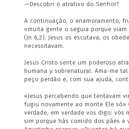
—Descobri o atrativo do Senhor?
A continuação, o enamoramento, fru
«muita gente o seguia porque viam 
(Jn 6,2). Jesus os escutava, os obed
necessitavam.
Jesus Cristo sente um poderoso atr
humana y sobrenatural. Ama-me tal
peço perdão e, com sua ajuda, con
«Jesus percebendo que tentavam vir
fugiu novamente ao monte Ele só» (J
verdade, em verdade vos digo: vós m
sim porque hás comido dos pães e v