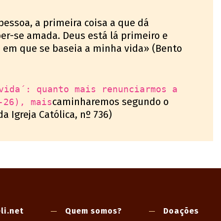
essoa, a primeira coisa a que dá
ber-se amada. Deus está lá primeiro e
a em que se baseia a minha vida» (Bento
vida´: quanto mais renunciarmos a
caminharemos segundo o
-26), mais
da Igreja Católica, nº 736)
li.net
Quem somos?
Doações