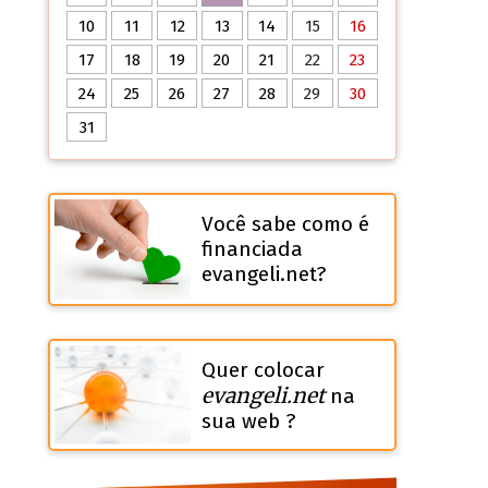
10
11
12
13
14
15
16
17
18
19
20
21
22
23
24
25
26
27
28
29
30
31
Você sabe como é
financiada
evangeli.net?
Quer colocar
evangeli.net
na
sua web ?