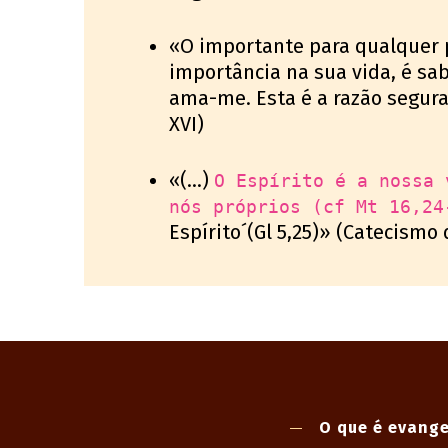
«O importante para qualquer p
importância na sua vida, é sa
ama-me. Esta é a razão segur
XVI)
«(...)
O Espírito é a nossa 
nós próprios (cf Mt 16,24
Espírito´(Gl 5,25)» (Catecismo 
O que é evange