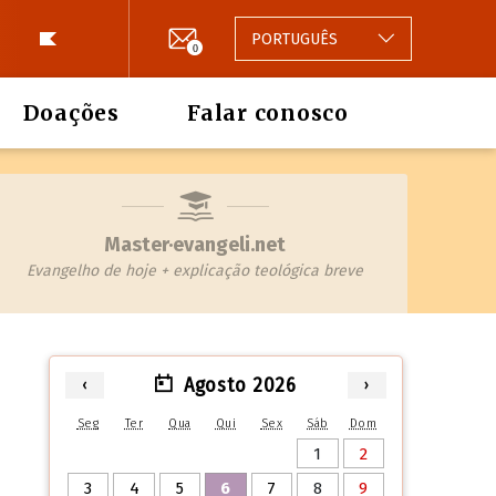
PORTUGUÊS
0
Doações
Falar conosco
Master·evangeli.net
Evangelho de hoje + explicação teológica breve
Agosto 2026
‹
›
Seg
Ter
Qua
Qui
Sex
Sáb
Dom
1
2
3
4
5
6
7
8
9