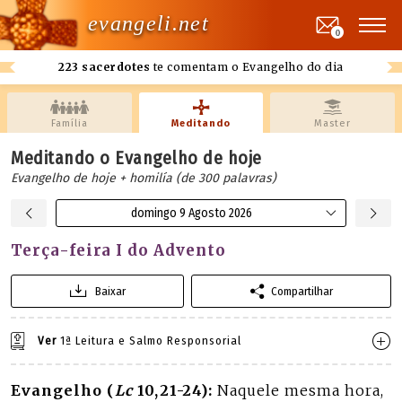
evangeli.net
0
223 sacerdotes
te comentam o Evangelho do dia
Família
Meditando
Master
Meditando o Evangelho de hoje
Evangelho de hoje + homilía (de 300 palavras)
domingo 9 Agosto 2026
Terça-feira I do Advento
Baixar
Compartilhar
Ver
1ª Leitura e Salmo Responsorial
Evangelho (
Lc
10,21-24):
Naquele mesma hora,