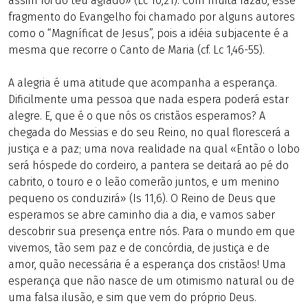
assim foi do teu agrado» (Lc 10,21). Com muita razão, esse
fragmento do Evangelho foi chamado por alguns autores
como o “Magníficat de Jesus”, pois a idéia subjacente é a
mesma que recorre o Canto de Maria (cf. Lc 1,46-55).
A alegria é uma atitude que acompanha a esperança.
Dificilmente uma pessoa que nada espera poderá estar
alegre. E, que é o que nós os cristãos esperamos? A
chegada do Messias e do seu Reino, no qual florescerá a
justiça e a paz; uma nova realidade na qual «Então o lobo
será hóspede do cordeiro, a pantera se deitará ao pé do
cabrito, o touro e o leão comerão juntos, e um menino
pequeno os conduzirá» (Is 11,6). O Reino de Deus que
esperamos se abre caminho dia a dia, e vamos saber
descobrir sua presença entre nós. Para o mundo em que
vivemos, tão sem paz e de concórdia, de justiça e de
amor, quão necessária é a esperança dos cristãos! Uma
esperança que não nasce de um otimismo natural ou de
uma falsa ilusão, e sim que vem do próprio Deus.