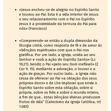
«Jesus encheu-se de alegria no Espírito Santo
e louvou ao Pai. Esta é a vida interior de Jesus:
o seu relacionamento com o Pai no Espírito.
Jesus é a proximidade da ternura do Pai para
nós» (Francisco)
«Compreende-se então a dupla dimensão da
liturgia cristã, como resposta de fé e de amor às
«bênçãos espirituais» com que o Pai nos
gratifica. Por um lado, a Igreja, unida ao seu
Senhor e «sob a ação do Espírito Santo» (Lc
10,21), bendiz o Pai «pelo seu Dom inefável» (2
Cor 9, 15), mediante a adoração, o louvor e a
ação de graças. Por outro lado... a Igreja não
cessa de oferecer ao Pai «a oblação dos seus
próprios dons» e de Lhe implorar que envie o
Espírito Santo sobre esta oblação, sobre si
própria, sobre os fiéis e sobre o mundo inteiro,
a fim de que... estas bênçãos divinas produzam
frutos de vida” (Catecismo da Igreja Católica, nº
1.083)