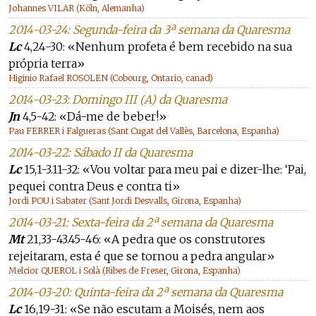
Johannes VILAR (Köln, Alemanha)
2014-03-24: Segunda-feira da 3ª semana da Quaresma
Lc
4,24-30: «Nenhum profeta é bem recebido na sua
própria terra»
Higinio Rafael ROSOLEN (Cobourg, Ontario, canad)
2014-03-23: Domingo III (A) da Quaresma
Jn
4,5-42: «Dá-me de beber!»
Pau FERRER i Falgueras (Sant Cugat del Vallès, Barcelona, Espanha)
2014-03-22: Sábado II da Quaresma
Lc
15,1-3.11-32: «Vou voltar para meu pai e dizer-lhe: ‘Pai,
pequei contra Deus e contra ti»
Jordi POU i Sabater (Sant Jordi Desvalls, Girona, Espanha)
2014-03-21: Sexta-feira da 2ª semana da Quaresma
Mt
21,33-43.45-46: «A pedra que os construtores
rejeitaram, esta é que se tornou a pedra angular»
Melcior QUEROL i Solà (Ribes de Freser, Girona, Espanha)
2014-03-20: Quinta-feira da 2ª semana da Quaresma
Lc
16,19-31: «Se não escutam a Moisés, nem aos