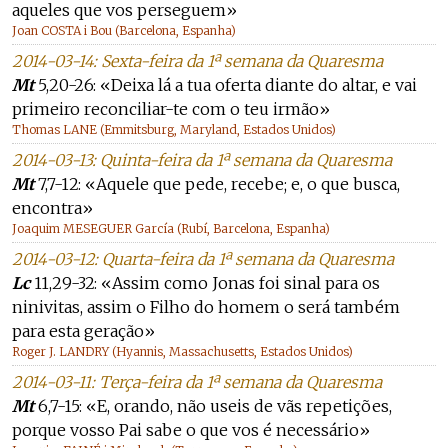
aqueles que vos perseguem»
Joan COSTA i Bou (Barcelona, Espanha)
2014-03-14: Sexta-feira da 1ª semana da Quaresma
Mt
5,20-26: «Deixa lá a tua oferta diante do altar, e vai
primeiro reconciliar-te com o teu irmão»
Thomas LANE (Emmitsburg, Maryland, Estados Unidos)
2014-03-13: Quinta-feira da 1ª semana da Quaresma
Mt
7,7-12: «Aquele que pede, recebe; e, o que busca,
encontra»
Joaquim MESEGUER García (Rubí, Barcelona, Espanha)
2014-03-12: Quarta-feira da 1ª semana da Quaresma
Lc
11,29-32: «Assim como Jonas foi sinal para os
ninivitas, assim o Filho do homem o será também
para esta geração»
Roger J. LANDRY (Hyannis, Massachusetts, Estados Unidos)
2014-03-11: Terça-feira da 1ª semana da Quaresma
Mt
6,7-15: «E, orando, não useis de vãs repetições,
porque vosso Pai sabe o que vos é necessário»