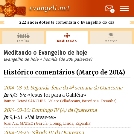
evangeli.net
0
222 sacerdotes
te comentam o Evangelho do dia
Família
Meditando
Master
Meditando o Evangelho de hoje
Evangelho de hoje + homilía (de 300 palavras)
Histórico comentários (Março de 2014)
2014-03-31: Segunda-feira da 4ª semana da Quaresma
Jn
4,43-54: «Jesus foi para a Galiléia»
Ramon Octavi SÁNCHEZ i Valero (Viladecans, Barcelona, Espanha)
2014-03-30: Domingo IV (A) da Quaresma
Jn
9,1-41: «Vai lavar-te»
Joan Ant. MATEO i García (Tremp, Lleida, Espanha)
2014-03-29: Sábado III da Quaresma