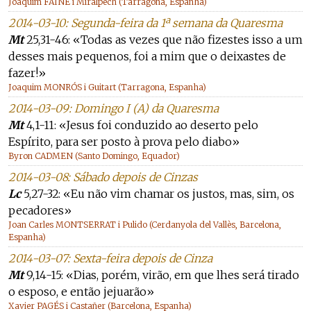
Joaquim FAINÉ i Miralpech (Tarragona, Espanha)
2014-03-10: Segunda-feira da 1ª semana da Quaresma
Mt
25,31-46: «Todas as vezes que não fizestes isso a um
desses mais pequenos, foi a mim que o deixastes de
fazer!»
Joaquim MONRÓS i Guitart (Tarragona, Espanha)
2014-03-09: Domingo I (A) da Quaresma
Mt
4,1-11: «Jesus foi conduzido ao deserto pelo
Espírito, para ser posto à prova pelo diabo»
Byron CADMEN (Santo Domingo, Equador)
2014-03-08: Sábado depois de Cinzas
Lc
5,27-32: «Eu não vim chamar os justos, mas, sim, os
pecadores»
Joan Carles MONTSERRAT i Pulido (Cerdanyola del Vallès, Barcelona,
Espanha)
2014-03-07: Sexta-feira depois de Cinza
Mt
9,14-15: «Dias, porém, virão, em que lhes será tirado
o esposo, e então jejuarão»
Xavier PAGÉS i Castañer (Barcelona, Espanha)