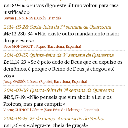
Lc
18,9-14: «Eu vos digo: este último voltou para casa
justificado»
Gavan JENNINGS (Dublín, Irlanda)
2014-03-28: Sexta-feira da 3ª semana da Quaresma
Mc
12,28b-34: «Não existe outro mandamento maior
do que estes»
Pere MONTAGUT i Piquet (Barcelona, Espanha)
2014-03-27: Quinta-feira da 3ª semana da Quaresma
Lc
11,14-23: «Se é pelo dedo de Deus que eu expulso os
demônios, é porque o Reino de Deus já chegou até
vós»
Josep GASSÓ i Lécera (Ripollet, Barcelona, Espanha)
2014-03-26: Quarta-feira da 3ª semana da Quaresma
Mt
5,17-19: «Não penseis que vim abolir a Lei e os
Profetas, mas para cumprir»
Vicenç GUINOT i Gómez (Sant Feliu de Llobregat, Espanha)
2014-03-25: 25 de março: Anunciação do Senhor
Lc
1,26-38: «Alegra-te, cheia de graça!»