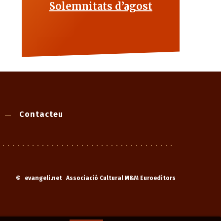
Solemnitats d’agost
Contacteu
©
evangeli.net
Associació Cultural M&M Euroeditors