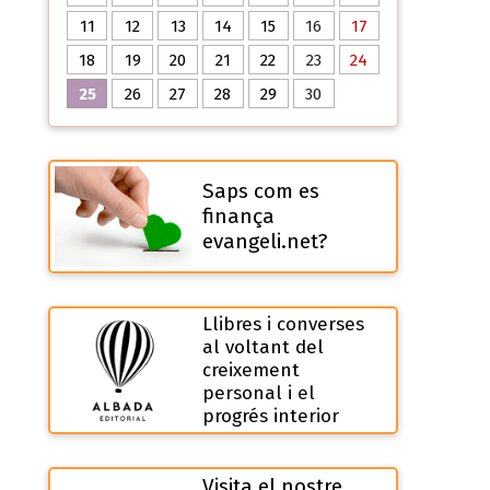
11
12
13
14
15
16
17
18
19
20
21
22
23
24
25
26
27
28
29
30
Saps com es
finança
evangeli.net?
Llibres i converses
al voltant del
creixement
personal i el
progrés interior
Visita el nostre