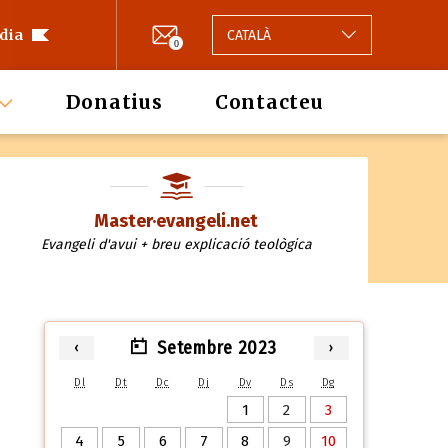
 dia
CATALÀ
0
Donatius
Contacteu
Master·evangeli.net
Evangeli d'avui + breu explicació teològica
Setembre 2023
‹
›
Dl
Dt
Dc
Dj
Dv
Ds
Dg
1
2
3
4
5
6
7
8
9
10