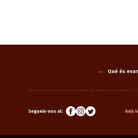
Què és evan
Segueix-nos al:
Avís l