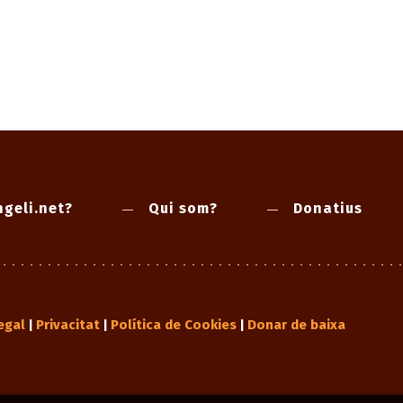
geli.net?
Qui som?
Donatius
egal
Privacitat
Política de Cookies
Donar de baixa
|
|
|