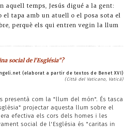
n aquell temps, Jesús digué a la gent:
 el tapa amb un atuell o el posa sota el
bre, perquè els qui entren vegin la llum
na social de l'Església"?
geli.net (elaborat a partir de textos de Benet XVI)
(Città del Vaticano, Vaticà)
es presentà com la "llum del món". És tasca
Església" projectar aquesta llum sobre el
ra efectiva els cors dels homes i les
ament social de l'Església és "caritas in