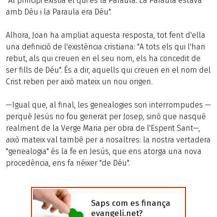
"Al principi existia el qui és la Paraula. La Paraula estava
amb Déu i la Paraula era Déu".
Alhora, Joan ha ampliat aquesta resposta, tot fent d'ella
una definició de l'existència cristiana: "A tots els qui l'han
rebut, als qui creuen en el seu nom, els ha concedit de
ser fills de Déu". És a dir, aquells qui creuen en el nom del
Crist reben per això mateix un nou origen.
—Igual que, al final, les genealogies son interrompudes —
perquè Jesús no fou generat per Josep, sinó que nasqué
realment de la Verge Maria per obra de l'Esperit Sant—,
això mateix val també per a nosaltres: la nostra vertadera
"genealogia" és la fe en Jesús, que ens atorga una nova
procedència, ens fa néixer "de Déu".
Saps com es finança
evangeli.net?