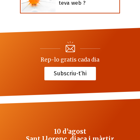
teva web ?
Rep-lo gratis cada dia
Subscriu-t’hi
10 d’agost
Sant Llorenç, diaca i màrtir