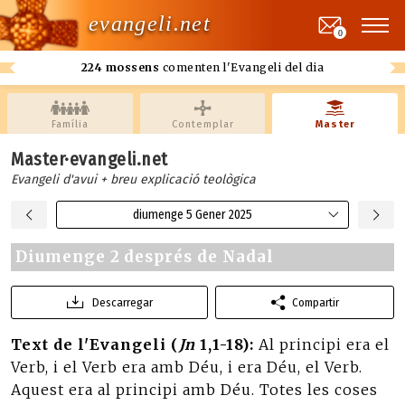
evangeli.net
0
224 mossens
comenten l'Evangeli del dia
Família
Contemplar
Master
Master·evangeli.net
Evangeli d'avui + breu explicació teològica
diumenge 5 Gener 2025
Diumenge 2 després de Nadal
Descarregar
Compartir
Text de l'Evangeli (
Jn
1,1-18):
Al principi era el
Verb, i el Verb era amb Déu, i era Déu, el Verb.
Aquest era al principi amb Déu. Totes les coses