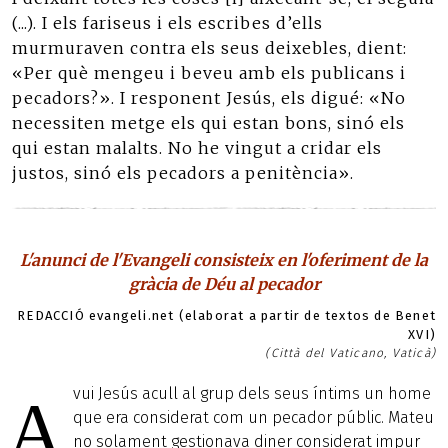
(...). I els fariseus i els escribes d’ells
murmuraven contra els seus deixebles, dient:
«Per què mengeu i beveu amb els publicans i
pecadors?». I responent Jesús, els digué: «No
necessiten metge els qui estan bons, sinó els
qui estan malalts. No he vingut a cridar els
justos, sinó els pecadors a penitència».
L'anunci de l'Evangeli consisteix en l'oferiment de la
gràcia de Déu al pecador
REDACCIÓ evangeli.net (elaborat a partir de textos de Benet
XVI)
(Città del Vaticano, Vaticà)
vui Jesús acull al grup dels seus íntims un home
A
que era considerat com un pecador públic. Mateu
no solament gestionava diner considerat impur