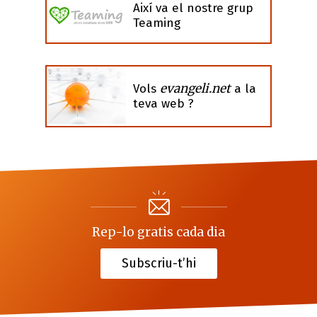
Així va el nostre grup
Teaming
evangeli.net
Vols
a la
teva web ?
Rep-lo gratis cada dia
Subscriu-t’hi