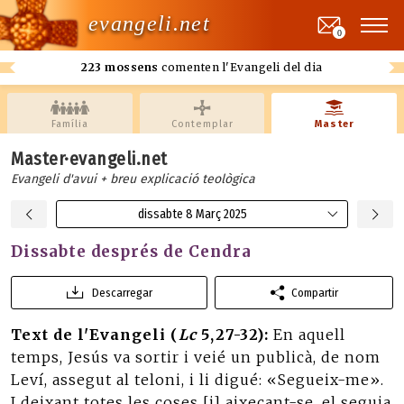
evangeli.net
0
223 mossens
comenten l'Evangeli del dia
Família
Contemplar
Master
Master·evangeli.net
Evangeli d'avui + breu explicació teològica
dissabte 8 Març 2025
Dissabte després de Cendra
Descarregar
Compartir
Text de l'Evangeli (
Lc
5,27-32):
En aquell
temps, Jesús va sortir i veié un publicà, de nom
Leví, assegut al teloni, i li digué: «Segueix-me».
I deixant totes les coses [i] aixecant-se, el seguia