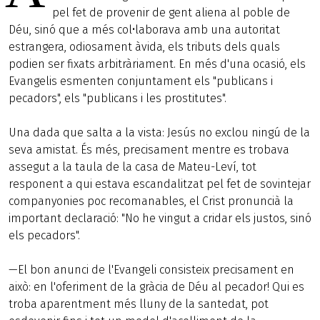
pel fet de provenir de gent aliena al poble de
Déu, sinó que a més col•laborava amb una autoritat
estrangera, odiosament àvida, els tributs dels quals
podien ser fixats arbitràriament. En més d'una ocasió, els
Evangelis esmenten conjuntament els "publicans i
pecadors", els "publicans i les prostitutes".
Una dada que salta a la vista: Jesús no exclou ningú de la
seva amistat. És més, precisament mentre es trobava
assegut a la taula de la casa de Mateu-Leví, tot
responent a qui estava escandalitzat pel fet de sovintejar
companyonies poc recomanables, el Crist pronuncià la
important declaració: "No he vingut a cridar els justos, sinó
els pecadors".
—El bon anunci de l'Evangeli consisteix precisament en
això: en l'oferiment de la gràcia de Déu al pecador! Qui es
troba aparentment més lluny de la santedat, pot