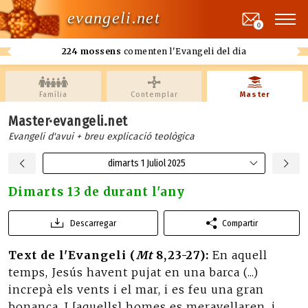
evangeli.net
0
224 mossens
comenten l'Evangeli del dia
Família
Contemplar
Master
Master·evangeli.net
Evangeli d'avui + breu explicació teològica
dimarts 1 Juliol 2025
Dimarts 13 de durant l'any
Descarregar
Compartir
Text de l'Evangeli (
Mt
8,23-27):
En aquell
temps, Jesús havent pujat en una barca (...)
increpà els vents i el mar, i es feu una gran
bonança. I [aquells] homes es meravellaren, i