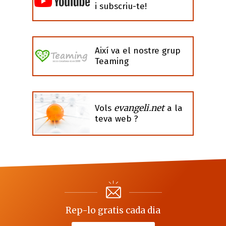
i subscriu-te!
Així va el nostre grup
Teaming
evangeli.net
Vols
a la
teva web ?
Rep-lo gratis cada dia