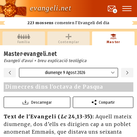
evangeli.net
0
223 mossens
comenten l'Evangeli del dia
Família
Contemplar
Master
Master·evangeli.net
Evangeli d'avui + breu explicació teològica
diumenge 9 Agost 2026
Dimecres dins l'octava de Pasqua
Descarregar
Compartir
Text de l'Evangeli (
Lc
24,13-35):
Aquell mateix
diumenge, dos d’ells es dirigien cap a un poblet
anomenat Emmaús, que distava uns seixanta