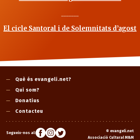
_______
El cicle Santoral i de Solemnitats d’agost
Què és evangeli.net?
Qui som?
Donatius
Contacteu
©
evangeli.net
Segueix-nos al:
Associació Cultural M&M