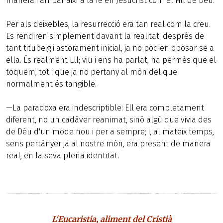
manera i arribar així a la fe en Jesucrist com el Fill de Déu.
Per als deixebles, la resurrecció era tan real com la creu.
Es rendiren simplement davant la realitat: després de
tant titubeig i astorament inicial, ja no podien oposar-se a
ella. És realment Ell; viu i ens ha parlat, ha permès que el
toquem, tot i que ja no pertany al món del que
normalment és tangible.
—La paradoxa era indescriptible: Ell era completament
diferent, no un cadàver reanimat, sinó algú que vivia des
de Déu d'un mode nou i per a sempre; i, al mateix temps,
sens pertànyer ja al nostre món, era present de manera
real, en la seva plena identitat.
L'Eucaristia, aliment del Cristià