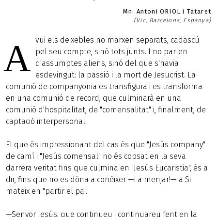
Mn. Antoni ORIOL i Tataret
(Vic, Barcelona, Espanya)
vui els deixebles no marxen separats, cadascú
A
pel seu compte, sinó tots junts. I no parlen
d'assumptes aliens, sinó del que s'havia
esdevingut: la passió i la mort de Jesucrist. La
comunió de companyonia es transfigura i es transforma
en una comunió de record, que culminarà en una
comunió d'hospitalitat, de "comensalitat" i, finalment, de
captació interpersonal.
El que és impressionant del cas és que "Jesús company"
de camí i "Jesús comensal" no és copsat en la seva
darrera veritat fins que culmina en "Jesús Eucaristia", és a
dir, fins que no es dóna a conèixer —i a menjar!— a Si
mateix en "partir el pa".
—Senyor Jesús, que continueu i continuareu fent en la