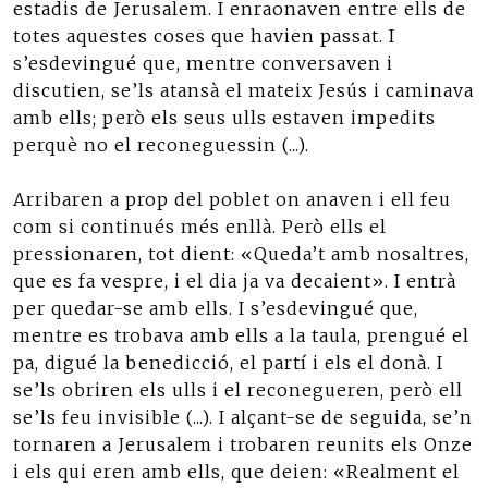
estadis de Jerusalem. I enraonaven entre ells de
totes aquestes coses que havien passat. I
s’esdevingué que, mentre conversaven i
discutien, se’ls atansà el mateix Jesús i caminava
amb ells; però els seus ulls estaven impedits
perquè no el reconeguessin (...).
Arribaren a prop del poblet on anaven i ell feu
com si continués més enllà. Però ells el
pressionaren, tot dient: «Queda’t amb nosaltres,
que es fa vespre, i el dia ja va decaient». I entrà
per quedar-se amb ells. I s’esdevingué que,
mentre es trobava amb ells a la taula, prengué el
pa, digué la benedicció, el partí i els el donà. I
se’ls obriren els ulls i el reconegueren, però ell
se’ls feu invisible (...). I alçant-se de seguida, se’n
tornaren a Jerusalem i trobaren reunits els Onze
i els qui eren amb ells, que deien: «Realment el