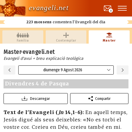
evangeli.net
0
223 mossens
comenten l'Evangeli del dia
Família
Contemplar
Master
Master·evangeli.net
Evangeli d'avui + breu explicació teològica
diumenge 9 Agost 2026
Divendres 4 de Pasqua
Descarregar
Compartir
Text de l'Evangeli (
Jn
14,1-6):
En aquell temps,
Jesús digué als seus deixebles: «No es torbi el
vostre cor. Creieu en Déu, creieu també en mi.