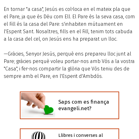
En tornar "a casa", Jesús es col•loca en el mateix pla que
el Pare, ja que és Déu com Ell. El Pare és la seva casa, com
el Fill és la casa del Pare: s'inhabiten mútuament en
l'Esperit Sant. Nosaltres, fills en el Fill, tenim tots cabuda
a la casa del cel, on Jesús ens ha preparat un lloc.
—Gràcies, Senyor Jesús, perquè ens prepareu lloc junt al
Pare; gràcies perquè voleu portar-nos amb Vós a la vostra
"Casa", i fer-nos compartir la glòria que Vós teniu des de
sempre amb el Pare, en l'Esperit d'Ambdós.
Saps com es finança
evangeli.net?
Llibres i converses al