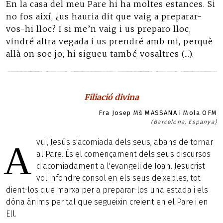
En la casa del meu Pare hi ha moltes estances. Si
no fos així, ¿us hauria dit que vaig a preparar-
vos-hi lloc? I si me’n vaig i us preparo lloc,
vindré altra vegada i us prendré amb mi, perquè
allà on soc jo, hi sigueu també vosaltres (...).
Filiació divina
Fra Josep Mª MASSANA i Mola OFM
(Barcelona, Espanya)
vui, Jesús s'acomiada dels seus, abans de tornar
A
al Pare. És el començament dels seus discursos
d'acomiadament a l'evangeli de Joan. Jesucrist
vol infondre consol en els seus deixebles, tot
dient-los que marxa per a preparar-los una estada i els
dóna ànims per tal que segueixin creient en el Pare i en
Ell.