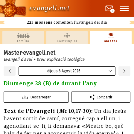
evangeli.net
0
223 mossens
comenten l'Evangeli del dia
Família
Contemplar
Master
Master·evangeli.net
Evangeli d'avui + breu explicació teològica
dijous 6 Agost 2026
Diumenge 28 (B) de durant l'any
Descarregar
Compartir
Text de l'Evangeli (
Mc
10,17-30):
Un dia Jesús
havent sortit de camí, corregué cap a ell un, i
agenollant-se-li, li demanava: «Mestre bo, què
haig de fer per a aconseguir la vida eterna?». I