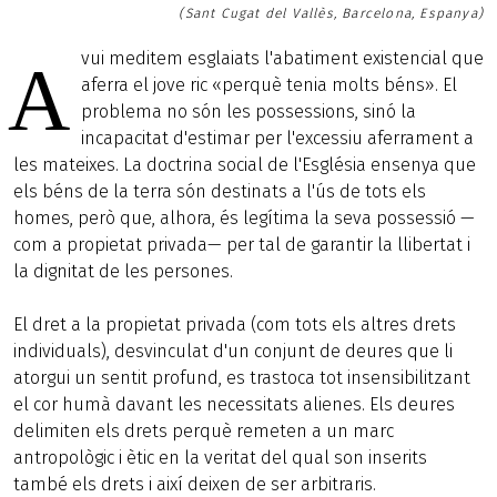
(Sant Cugat del Vallès, Barcelona, Espanya)
vui meditem esglaiats l'abatiment existencial que
A
aferra el jove ric «perquè tenia molts béns». El
problema no són les possessions, sinó la
incapacitat d'estimar per l'excessiu aferrament a
les mateixes. La doctrina social de l'Església ensenya que
els béns de la terra són destinats a l'ús de tots els
homes, però que, alhora, és legítima la seva possessió —
com a propietat privada— per tal de garantir la llibertat i
la dignitat de les persones.
El dret a la propietat privada (com tots els altres drets
individuals), desvinculat d'un conjunt de deures que li
atorgui un sentit profund, es trastoca tot insensibilitzant
el cor humà davant les necessitats alienes. Els deures
delimiten els drets perquè remeten a un marc
antropològic i ètic en la veritat del qual son inserits
també els drets i així deixen de ser arbitraris.