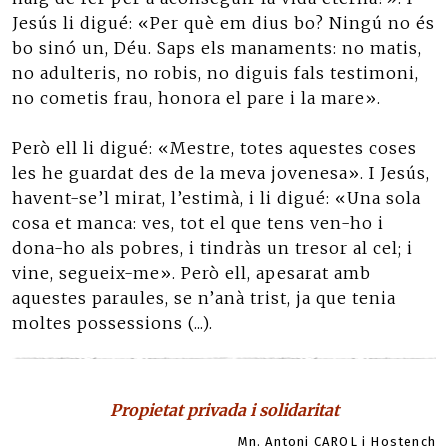
Jesús li digué: «Per què em dius bo? Ningú no és
bo sinó un, Déu. Saps els manaments: no matis,
no adulteris, no robis, no diguis fals testimoni,
no cometis frau, honora el pare i la mare».
Però ell li digué: «Mestre, totes aquestes coses
les he guardat des de la meva jovenesa». I Jesús,
havent-se’l mirat, l’estimà, i li digué: «Una sola
cosa et manca: ves, tot el que tens ven-ho i
dona-ho als pobres, i tindràs un tresor al cel; i
vine, segueix-me». Però ell, apesarat amb
aquestes paraules, se n’anà trist, ja que tenia
moltes possessions (...).
Propietat privada i solidaritat
Mn. Antoni CAROL i Hostench