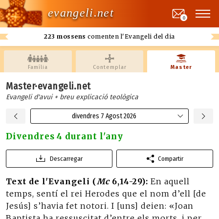
evangeli.net
0
223 mossens
comenten l'Evangeli del dia
Família
Contemplar
Master
Master·evangeli.net
Evangeli d'avui + breu explicació teològica
divendres 7 Agost 2026
Divendres 4 durant l'any
Descarregar
Compartir
Text de l'Evangeli (
Mc
6,14-29):
En aquell
temps, sentí el rei Herodes que el nom d’ell [de
Jesús] s’havia fet notori. I [uns] deien: «Joan
Baptista ha ressuscitat d’entre els morts, i per