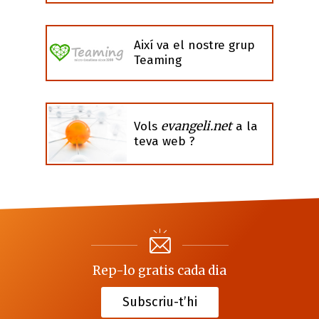
Així va el nostre grup
Teaming
evangeli.net
Vols
a la
teva web ?
Rep-lo gratis cada dia
Subscriu-t’hi