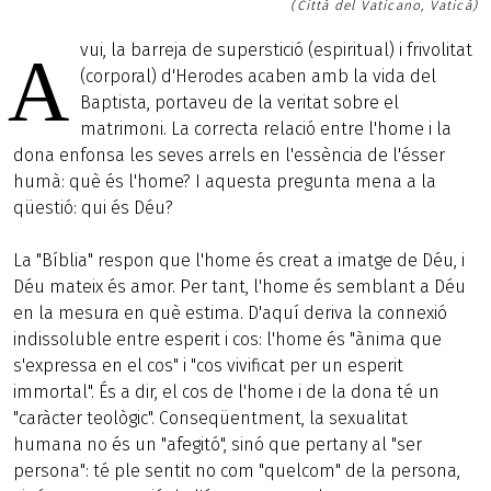
(Città del Vaticano, Vaticà)
vui, la barreja de superstició (espiritual) i frivolitat
A
(corporal) d'Herodes acaben amb la vida del
Baptista, portaveu de la veritat sobre el
matrimoni. La correcta relació entre l'home i la
dona enfonsa les seves arrels en l'essència de l'ésser
humà: què és l'home? I aquesta pregunta mena a la
qüestió: qui és Déu?
La "Bíblia" respon que l'home és creat a imatge de Déu, i
Déu mateix és amor. Per tant, l'home és semblant a Déu
en la mesura en què estima. D'aquí deriva la connexió
indissoluble entre esperit i cos: l'home és "ànima que
s'expressa en el cos" i "cos vivificat per un esperit
immortal". És a dir, el cos de l'home i de la dona té un
"caràcter teològic". Conseqüentment, la sexualitat
humana no és un "afegitó", sinó que pertany al "ser
persona": té ple sentit no com "quelcom" de la persona,