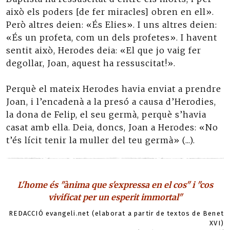
això els poders [de fer miracles] obren en ell».
Però altres deien: «És Elies». I uns altres deien:
«És un profeta, com un dels profetes». I havent
sentit això, Herodes deia: «El que jo vaig fer
degollar, Joan, aquest ha ressuscitat!».
Perquè el mateix Herodes havia enviat a prendre
Joan, i l’encadenà a la presó a causa d’Herodies,
la dona de Felip, el seu germà, perquè s’havia
casat amb ella. Deia, doncs, Joan a Herodes: «No
t’és lícit tenir la muller del teu germà» (...).
L'home és "ànima que s'expressa en el cos" i "cos
vivificat per un esperit immortal"
REDACCIÓ evangeli.net (elaborat a partir de textos de Benet
XVI)