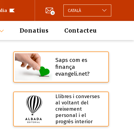
 dia
CATALÀ
0
Donatius
Contacteu
Saps com es
finança
evangeli.net?
Llibres i converses
al voltant del
creixement
personal i el
progrés interior