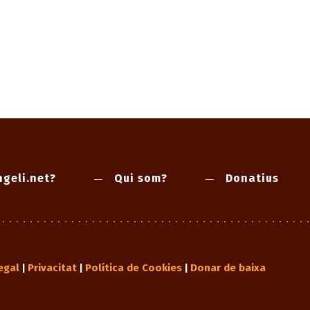
geli.net?
Qui som?
Donatius
egal
Privacitat
Política de Cookies
Donar de baixa
|
|
|