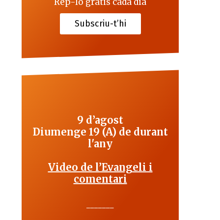
Rep-lo gratis cada dia
Subscriu-t’hi
9 d’agost
Diumenge 19 (A) de durant
l'any
Video de l’Evangeli i
comentari
_______