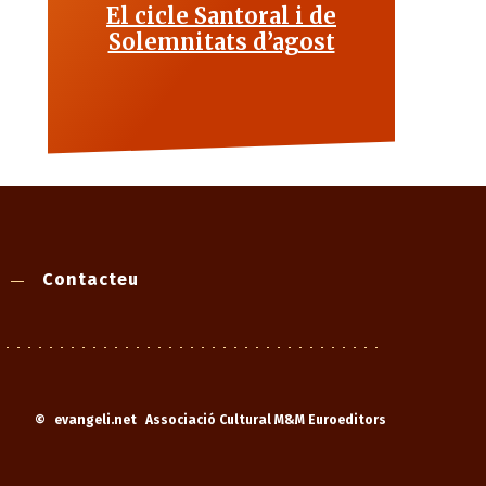
El cicle Santoral i de
Solemnitats d’agost
Contacteu
©
evangeli.net
Associació Cultural M&M Euroeditors