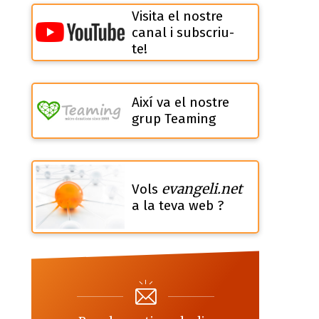
Visita el nostre
canal i subscriu-
te!
Així va el nostre
grup Teaming
evangeli.net
Vols
a la teva web ?