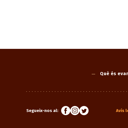
Què és evan
Segueix-nos al:
Avís l