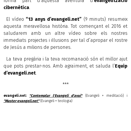
forma part d’aquesta aventura d’
evangelització
cibernètica
.
El vídeo
“
13 anys d’evangeli.net
”
(9 minuts) resumeix
aquesta meravellosa història. Tot començant el 2016 et
saludarem amb un altre vídeo sobre els nostres
immediats projectes i il·lusions per tal d’apropar el rostre
de Jesús a milions de persones.
La teva pregària i la teva recomanació són el millor ajut
que pots prestar-nos. Amb agraïment, et saluda l’
Equip
d’evangeli.net
.
***
evangeli.net:
"Contemplar l'Evangeli d'avui"
(Evangeli + meditació) i
"Master·evangeli.net"
(Evangeli + teologia)