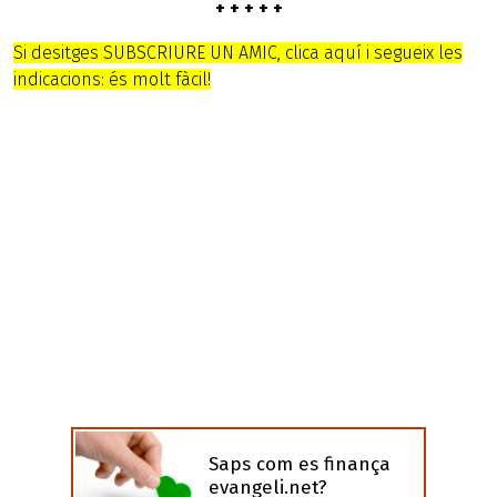
+ + + + +
Si desitges SUBSCRIURE UN AMIC, clica aquí i segueix les
indicacions: és molt fàcil!
Saps com es finança
evangeli.net?