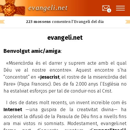
evangeli.net
0
223 mossens
comenten l'Evangeli del dia
evangeli.net
Benvolgut amic/amiga
:
«Misericòrdia és el darrer y suprem acte amb el qual
Déu ve al nostre encontre». Aquest encontre s’ha
“concentrat” en «
Jesucrist
, el rostre de la misericòrdia del
Pare» (Papa Francesc). Des de fa 2.000 anys l’Església no
ha estalviat esforços per tal de conduir-nos al Crist.
I des de dates molt recents, un invent increïble com és
Internet
—una guspira de la creativitat divina— ha
accelerat la difusió de la Paraula de Déu fins a nivells fins
ara mai vistos ni somniats. Modestament, evangeli.net