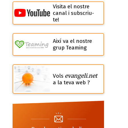
Visita el nostre
canal i subscriu-
te!
Així va el nostre
grup Teaming
evangeli.net
Vols
a la teva web ?