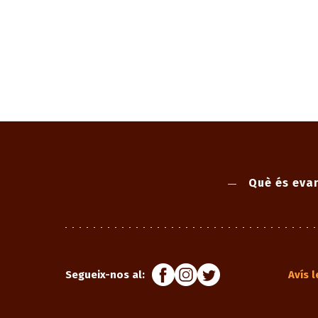
Què és evan
Segueix-nos al:
Avís l