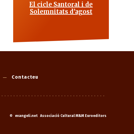
El cicle Santoral i de
Solemnitats d’agost
Contacteu
©
evangeli.net
Associació Cultural M&M Euroeditors