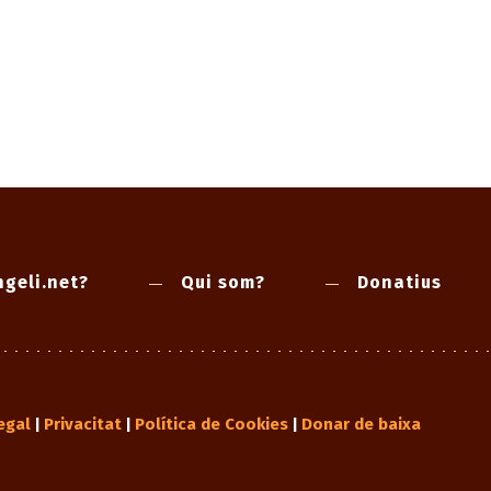
geli.net?
Qui som?
Donatius
egal
Privacitat
Política de Cookies
Donar de baixa
|
|
|