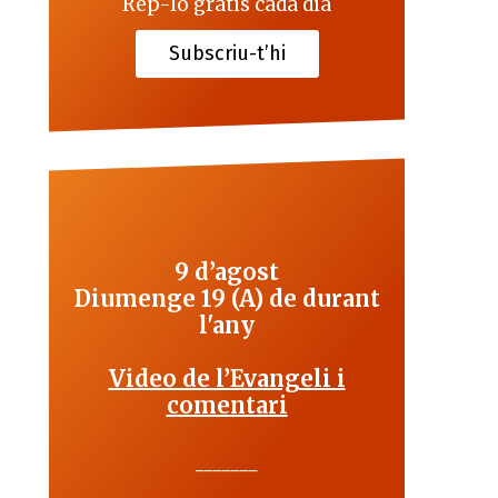
Rep-lo gratis cada dia
Subscriu-t’hi
9 d’agost
Diumenge 19 (A) de durant
l'any
Video de l’Evangeli i
comentari
_______