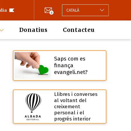
 dia
CATALÀ
0
Donatius
Contacteu
Saps com es
finança
evangeli.net?
Llibres i converses
al voltant del
creixement
personal i el
progrés interior