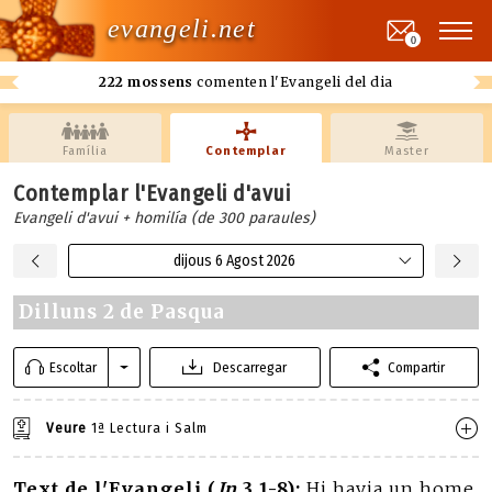
evangeli.net
0
222 mossens
comenten l'Evangeli del dia
Família
Contemplar
Master
Contemplar l'Evangeli d'avui
Evangeli d'avui + homilía (de 300 paraules)
dijous 6 Agost 2026
Dilluns 2 de Pasqua
Escoltar
Descarregar
Compartir
Veure
1ª Lectura i Salm
Text de l'Evangeli (
Jn
3,1-8):
Hi havia un home