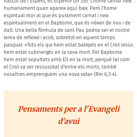
nascut de l’Esperit, és Esperit» (Jn 3,6). L'home carnal neix
humanament quan apareix aquí baix. Però l'home
espiritual mor al que és purament carnal i neix
espiritualment en el Baptisme, que és néixer de nou i de
dalt. Una bella fórmula de sant Pau podria ser el nostre
lema de reflexió i acció, sobretot en aquest temps
pasqual: «Tots els qui hem estat batejats en el Crist Jesús
hem estat submergits en la seva mort. Pel Baptisme
hem estat sepultats amb Ell en la mort, perquè tal com
el Crist va ser ressuscitat d'entre els morts, també
nosaltres emprenguem una nova vida» (Rm 6,3-4).
Pensaments per a l'Evangeli
d'avui