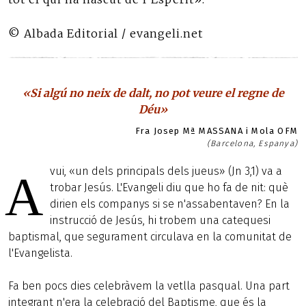
© Albada Editorial / evangeli.net
«Si algú no neix de dalt, no pot veure el regne de
Déu»
Fra Josep Mª MASSANA i Mola OFM
(Barcelona, Espanya)
vui, «un dels principals dels jueus» (Jn 3,1) va a
A
trobar Jesús. L'Evangeli diu que ho fa de nit: què
dirien els companys si se n'assabentaven? En la
instrucció de Jesús, hi trobem una catequesi
baptismal, que segurament circulava en la comunitat de
l'Evangelista.
Fa ben pocs dies celebràvem la vetlla pasqual. Una part
integrant n'era la celebració del Baptisme, que és la