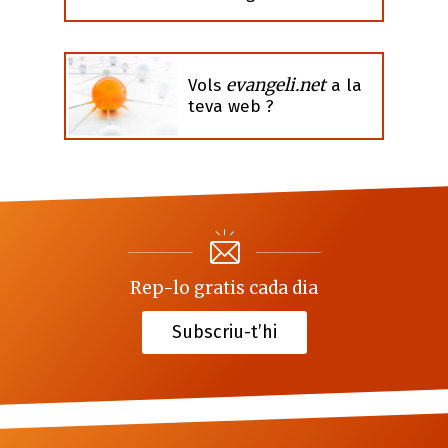
evangeli.net
Vols
a la
teva web ?
Rep-lo gratis cada dia
Subscriu-t’hi