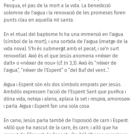
Pasqua, el pas de la mort a la vida. La benedicció
solemne de l'aigua i la renovació de les promeses foren
punts clau en aquella nit santa.
En el ritual del baptisme hi ha una immersió en l'aigua
(símbol de la mort), i una sortida de l'aigua (imatge de la
vida nova). S'hi és submergit amb el pecat, i se'n surt
renovellat. Això és el que Jesús anomena «néixer de
dalt» o «néixer de nou» (cf. Jn 3,3). Això és “néixer de
l'aigua”, “néixer de l'Esperit” o “del Buf del vent...”.
Aigua i Esperit són els dos símbols emprats per Jesús.
Ambdós expressen l'acció de l'Esperit Sant que purifica i
dóna vida, neteja i alena, aplaca la set i respira, amoroseix
i parla. Aigua i Esperit fan una sola cosa.
En canvi, Jesús parla també de l'oposició de carn i Esperit:
«Allò que ha nascut de la carn, és carn; i allò que ha