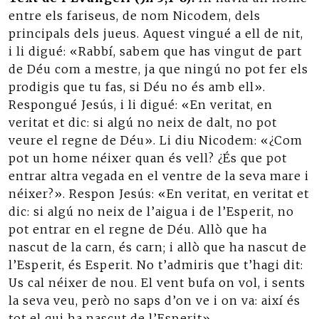
entre els fariseus, de nom Nicodem, dels
principals dels jueus. Aquest vingué a ell de nit,
i li digué: «Rabbí, sabem que has vingut de part
de Déu com a mestre, ja que ningú no pot fer els
prodigis que tu fas, si Déu no és amb ell».
Respongué Jesús, i li digué: «En veritat, en
veritat et dic: si algú no neix de dalt, no pot
veure el regne de Déu». Li diu Nicodem: «¿Com
pot un home néixer quan és vell? ¿És que pot
entrar altra vegada en el ventre de la seva mare i
néixer?». Respon Jesús: «En veritat, en veritat et
dic: si algú no neix de l’aigua i de l’Esperit, no
pot entrar en el regne de Déu. Allò que ha
nascut de la carn, és carn; i allò que ha nascut de
l’Esperit, és Esperit. No t’admiris que t’hagi dit:
Us cal néixer de nou. El vent bufa on vol, i sents
la seva veu, però no saps d’on ve i on va: així és
tot el qui ha nascut de l’Esperit».