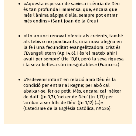
«Aquesta espessor de saviesa i ciència de Déu
és tan profunda i immensa, que, encara que
més l’ànima sàpiga d’ella, sempre pot entrar
més endins» (Sant Joan de la Creu)
«Un anunci renovat ofereix als creients, també
als tebis o no practicants, una nova alegria en
la fe i una fecunditat evangelitzadora. Crist és
l’Evangeli etern (Ap 14,6), i és ‘el mateix ahir i
avui i per sempre’ (He 13,8), però la seva riquesa
i la seva bellesa són inesgotables» (Francesc)
«‘Esdevenir infant’ en relació amb Déu és la
condició per entrar al Regne; per això cal
abaixar-se, fer-se petit. Més, encara: cal ‘néixer
de dalt’ (Jn 3,7), ‘néixer de Déu’ (Jn 1,13) per
‘arribar a ser fills de Déu’ (Jn 1,12) (...)»
(Catecisme de la Església Catòlica, nº 526)