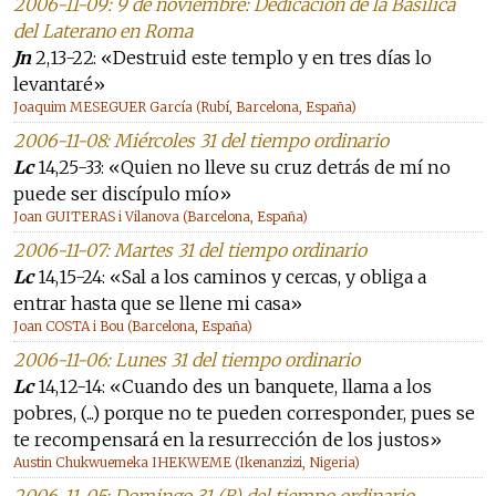
2006-11-09: 9 de noviembre: Dedicación de la Basílica
del Laterano en Roma
Jn
2,13-22: «Destruid este templo y en tres días lo
levantaré»
Joaquim MESEGUER García (Rubí, Barcelona, España)
2006-11-08: Miércoles 31 del tiempo ordinario
Lc
14,25-33: «Quien no lleve su cruz detrás de mí no
puede ser discípulo mío»
Joan GUITERAS i Vilanova (Barcelona, España)
2006-11-07: Martes 31 del tiempo ordinario
Lc
14,15-24: «Sal a los caminos y cercas, y obliga a
entrar hasta que se llene mi casa»
Joan COSTA i Bou (Barcelona, España)
2006-11-06: Lunes 31 del tiempo ordinario
Lc
14,12-14: «Cuando des un banquete, llama a los
pobres, (...) porque no te pueden corresponder, pues se
te recompensará en la resurrección de los justos»
Austin Chukwuemeka IHEKWEME (Ikenanzizi, Nigeria)