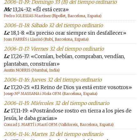
2006-11-19: Domingo 33 (B) del tiempo ordinario
Mc
13,24-32: «Él está cerca»
Pedro IGLESIAS Martínez (Ripollet, Barcelona, España)
2006-11-18: Sábado 32 del tiempo ordinario
Lc
18,1-8: «Es preciso orar siempre sin desfallecer»
Joan FARRÉS i Llarisó (Rubí, Barcelona, España)
2006-11-17: Viernes 32 del tiempo ordinario
Lc
17,26-37: «Comían, bebían, compraban, vendían,
plantaban, construían»
Austin NORRIS (Mumbai, India)
2006-11-16: Jueves 32 del tiempo ordinario
Lc
17,20-25: «El Reino de Dios ya está entre vosotros»
Josep Mª MASSANA i Mola OFM (Barcelona, España)
2006-11-15: Miércoles 32 del tiempo ordinario
Lc
17,11-19: «Postrándose rostro en tierra a los pies de
Jesús, le daba gracias»
Conrad J. MARTÍ i Martí OFM (Valldoreix, Barcelona, España)
2006-11-14: Martes 32 del tiempo ordinario