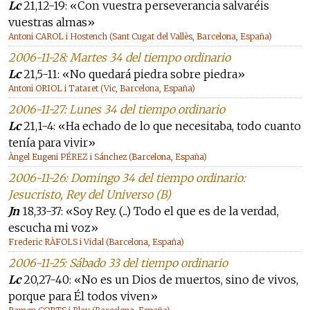
Lc
21,12-19: «Con vuestra perseverancia salvaréis
vuestras almas»
Antoni CAROL i Hostench (Sant Cugat del Vallès, Barcelona, España)
2006-11-28: Martes 34 del tiempo ordinario
Lc
21,5-11: «No quedará piedra sobre piedra»
Antoni ORIOL i Tataret (Vic, Barcelona, España)
2006-11-27: Lunes 34 del tiempo ordinario
Lc
21,1-4: «Ha echado de lo que necesitaba, todo cuanto
tenía para vivir»
Àngel Eugeni PÉREZ i Sánchez (Barcelona, España)
2006-11-26: Domingo 34 del tiempo ordinario:
Jesucristo, Rey del Universo (B)
Jn
18,33-37: «Soy Rey. (...) Todo el que es de la verdad,
escucha mi voz»
Frederic RÀFOLS i Vidal (Barcelona, España)
2006-11-25: Sábado 33 del tiempo ordinario
Lc
20,27-40: «No es un Dios de muertos, sino de vivos,
porque para Él todos viven»