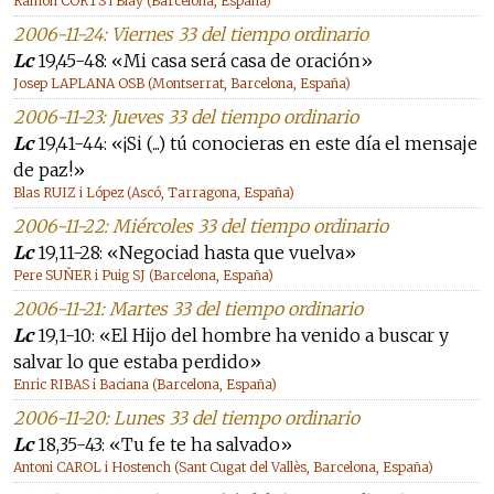
Ramon CORTS i Blay (Barcelona, España)
2006-11-24: Viernes 33 del tiempo ordinario
Lc
19,45-48: «Mi casa será casa de oración»
Josep LAPLANA OSB (Montserrat, Barcelona, España)
2006-11-23: Jueves 33 del tiempo ordinario
Lc
19,41-44: «¡Si (...) tú conocieras en este día el mensaje
de paz!»
Blas RUIZ i López (Ascó, Tarragona, España)
2006-11-22: Miércoles 33 del tiempo ordinario
Lc
19,11-28: «Negociad hasta que vuelva»
Pere SUÑER i Puig SJ (Barcelona, España)
2006-11-21: Martes 33 del tiempo ordinario
Lc
19,1-10: «El Hijo del hombre ha venido a buscar y
salvar lo que estaba perdido»
Enric RIBAS i Baciana (Barcelona, España)
2006-11-20: Lunes 33 del tiempo ordinario
Lc
18,35-43: «Tu fe te ha salvado»
Antoni CAROL i Hostench (Sant Cugat del Vallès, Barcelona, España)