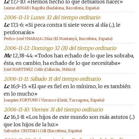
Lc
17,7-10: «Hemos hecho lo que debíamos hacer»
Jaume AYMAR i Ragolta (Badalona, Barcelona, España)
2006-11-13: Lunes 32 del tiempo ordinario
Lc
17,1-6: «Si peca contra ti siete veces al día (...), le
perdonarás»
Pedro-José YNARAJA i Díaz (El Montanyà, Barcelona, España)
2006-11-12: Domingo 32 (B) del tiempo ordinario
Mc
12,38-44: «Todos han echado de lo que les sobraba,
ésta, en cambio, ha echado de lo que necesitaba»
José MARTÍNEZ Colín (Culiacán, México)
2006-11-11: Sábado 31 del tiempo ordinario
Lc
16,9-15: «El que es fiel en lo mínimo, lo es también
en lo mucho»
Joaquim FORTUNY i Vizcarro (Cunit, Tarragona, España)
2006-11-10: Viernes 31 del tiempo ordinario
Lc
16,1-8: «Los hijos de este mundo son más astutos (...)
que los hijos de la luz»
Salvador CRISTAU i Coll (Barcelona, España)