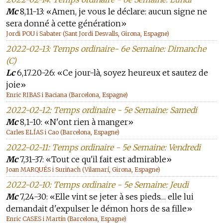
Mc
8,11-13: «Amen, je vous le déclare: aucun signe ne
sera donné à cette génération»
Jordi POU i Sabater (Sant Jordi Desvalls, Girona, Espagne)
2022-02-13: Temps ordinaire- 6e Semaine: Dimanche
(C)
Lc
6,17.20-26: «Ce jour-là, soyez heureux et sautez de
joie»
Enric RIBAS i Baciana (Barcelona, Espagne)
2022-02-12: Temps ordinaire - 5e Semaine: Samedi
Mc
8,1-10: «N'ont rien à manger»
Carles ELÍAS i Cao (Barcelona, Espagne)
2022-02-11: Temps ordinaire - 5e Semaine: Vendredi
Mc
7,31-37: «Tout ce qu'il fait est admirable»
Joan MARQUÉS i Suriñach (Vilamarí, Girona, Espagne)
2022-02-10: Temps ordinaire - 5e Semaine: Jeudi
Mc
7,24-30: «Elle vint se jeter à ses pieds… elle lui
demandait d'expulser le démon hors de sa fille»
Enric CASES i Martín (Barcelona, Espagne)