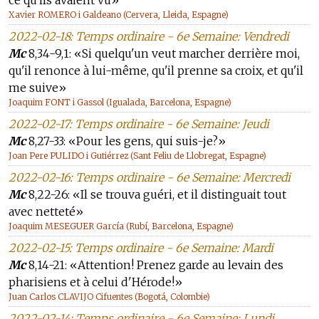
ce qu'ils avaient vu»
Xavier ROMERO i Galdeano (Cervera, Lleida, Espagne)
2022-02-18: Temps ordinaire - 6e Semaine: Vendredi
Mc
8,34-9,1: «Si quelqu'un veut marcher derrière moi,
qu'il renonce à lui-même, qu'il prenne sa croix, et qu'il
me suive»
Joaquim FONT i Gassol (Igualada, Barcelona, Espagne)
2022-02-17: Temps ordinaire - 6e Semaine: Jeudi
Mc
8,27-33: «Pour les gens, qui suis-je?»
Joan Pere PULIDO i Gutiérrez (Sant Feliu de Llobregat, Espagne)
2022-02-16: Temps ordinaire - 6e Semaine: Mercredi
Mc
8,22-26: «Il se trouva guéri, et il distinguait tout
avec netteté»
Joaquim MESEGUER García (Rubí, Barcelona, Espagne)
2022-02-15: Temps ordinaire - 6e Semaine: Mardi
Mc
8,14-21: «Attention! Prenez garde au levain des
pharisiens et à celui d'Hérode!»
Juan Carlos CLAVIJO Cifuentes (Bogotá, Colombie)
2022-02-14: Temps ordinaire - 6e Semaine: Lundi