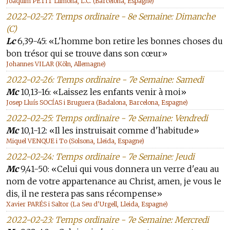
Joaquim PETIT Llimona, L.C. (Barcelona, Espagne)
2022-02-27: Temps ordinaire - 8e Semaine: Dimanche
(C)
Lc
6,39-45: «L'homme bon retire les bonnes choses du
bon trésor qui se trouve dans son cœur»
Johannes VILAR (Köln, Allemagne)
2022-02-26: Temps ordinaire - 7e Semaine: Samedi
Mc
10,13-16: «Laissez les enfants venir à moi»
Josep Lluís SOCÍAS i Bruguera (Badalona, Barcelona, Espagne)
2022-02-25: Temps ordinaire - 7e Semaine: Vendredi
Mc
10,1-12: «Il les instruisait comme d'habitude»
Miquel VENQUE i To (Solsona, Lleida, Espagne)
2022-02-24: Temps ordinaire - 7e Semaine: Jeudi
Mc
9,41-50: «Celui qui vous donnera un verre d'eau au
nom de votre appartenance au Christ, amen, je vous le
dis, il ne restera pas sans récompense»
Xavier PARÉS i Saltor (La Seu d'Urgell, Lleida, Espagne)
2022-02-23: Temps ordinaire - 7e Semaine: Mercredi