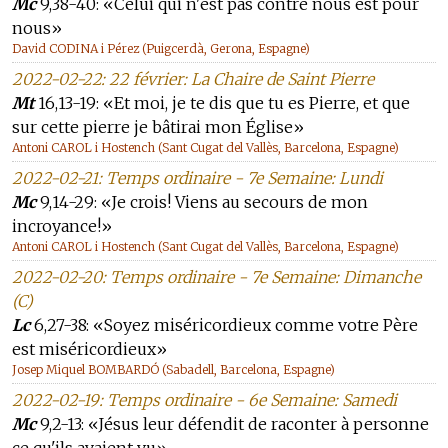
Mc
9,38-40: «Celui qui n'est pas contre nous est pour
nous»
David CODINA i Pérez (Puigcerdà, Gerona, Espagne)
2022-02-22: 22 février: La Chaire de Saint Pierre
Mt
16,13-19: «Et moi, je te dis que tu es Pierre, et que
sur cette pierre je bâtirai mon Église»
Antoni CAROL i Hostench (Sant Cugat del Vallès, Barcelona, Espagne)
2022-02-21: Temps ordinaire - 7e Semaine: Lundi
Mc
9,14-29: «Je crois! Viens au secours de mon
incroyance!»
Antoni CAROL i Hostench (Sant Cugat del Vallès, Barcelona, Espagne)
2022-02-20: Temps ordinaire - 7e Semaine: Dimanche
(C)
Lc
6,27-38: «Soyez miséricordieux comme votre Père
est miséricordieux»
Josep Miquel BOMBARDÓ (Sabadell, Barcelona, Espagne)
2022-02-19: Temps ordinaire - 6e Semaine: Samedi
Mc
9,2-13: «Jésus leur défendit de raconter à personne