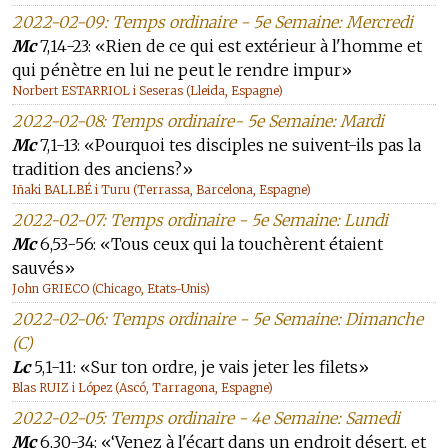
2022-02-09: Temps ordinaire - 5e Semaine: Mercredi
Mc
7,14-23: «Rien de ce qui est extérieur à l'homme et
qui pénètre en lui ne peut le rendre impur»
Norbert ESTARRIOL i Seseras (Lleida, Espagne)
2022-02-08: Temps ordinaire- 5e Semaine: Mardi
Mc
7,1-13: «Pourquoi tes disciples ne suivent-ils pas la
tradition des anciens?»
Iñaki BALLBÉ i Turu (Terrassa, Barcelona, Espagne)
2022-02-07: Temps ordinaire - 5e Semaine: Lundi
Mc
6,53-56: «Tous ceux qui la touchèrent étaient
sauvés»
John GRIECO (Chicago, Etats-Unis)
2022-02-06: Temps ordinaire - 5e Semaine: Dimanche
(C)
Lc
5,1-11: «Sur ton ordre, je vais jeter les filets»
Blas RUIZ i López (Ascó, Tarragona, Espagne)
2022-02-05: Temps ordinaire - 4e Semaine: Samedi
Mc
6,30-34: «‘Venez à l'écart dans un endroit désert, et