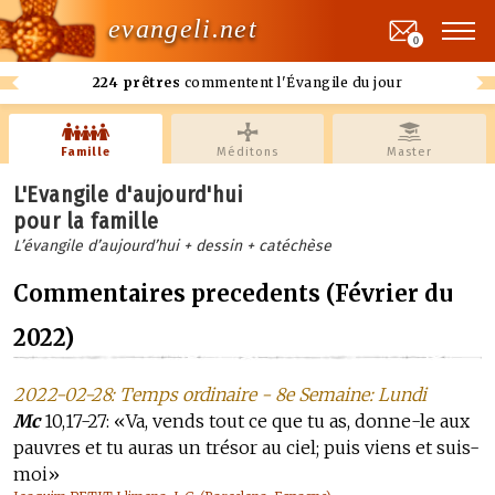
evangeli.net
0
224 prêtres
commentent l'Évangile du jour
Famille
Méditons
Master
L'Evangile d'aujourd'hui
pour la famille
L’évangile d’aujourd’hui + dessin + catéchèse
Commentaires precedents (Février du
2022)
2022-02-28: Temps ordinaire - 8e Semaine: Lundi
Mc
10,17-27: «Va, vends tout ce que tu as, donne-le aux
pauvres et tu auras un trésor au ciel; puis viens et suis-
moi»