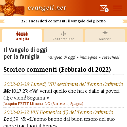
evangeli.net
0
223 sacerdoti
commenti il Vangelo del giorno
Famiglia
Contemplare
Master
Il Vangelo di oggi
per la famiglia
Vangelo di oggi + immagine + catechesi
Storico commenti (Febbraio di 2022)
2022-02-28: Lunedì, VIII settimana del Tempo Ordinario
Mc
10,17-27: «Va’, vendi quello che hai e dallo ai poveri
(...); e vieni! Seguimi!»
Joaquim PETIT Llimona, L.C. (Barcelona, Spagna)
2022-02-27: VIII Domenica (C) del Tempo Ordinario
Lc
6,39-45: «L’uomo buono dal buon tesoro del suo
cuore trae fuori il bene»