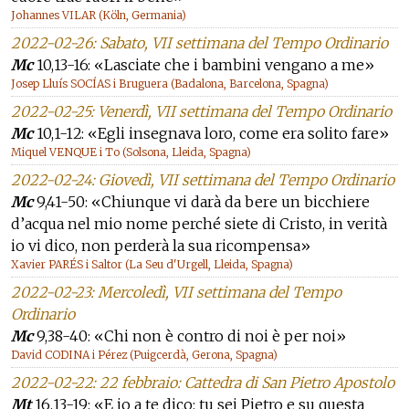
Johannes VILAR (Köln, Germania)
2022-02-26: Sabato, VII settimana del Tempo Ordinario
Mc
10,13-16: «Lasciate che i bambini vengano a me»
Josep Lluís SOCÍAS i Bruguera (Badalona, Barcelona, Spagna)
2022-02-25: Venerdì, VII settimana del Tempo Ordinario
Mc
10,1-12: «Egli insegnava loro, come era solito fare»
Miquel VENQUE i To (Solsona, Lleida, Spagna)
2022-02-24: Giovedì, VII settimana del Tempo Ordinario
Mc
9,41-50: «Chiunque vi darà da bere un bicchiere
d’acqua nel mio nome perché siete di Cristo, in verità
io vi dico, non perderà la sua ricompensa»
Xavier PARÉS i Saltor (La Seu d'Urgell, Lleida, Spagna)
2022-02-23: Mercoledì, VII settimana del Tempo
Ordinario
Mc
9,38-40: «Chi non è contro di noi è per noi»
David CODINA i Pérez (Puigcerdà, Gerona, Spagna)
2022-02-22: 22 febbraio: Cattedra di San Pietro Apostolo
Mt
16,13-19: «E io a te dico: tu sei Pietro e su questa