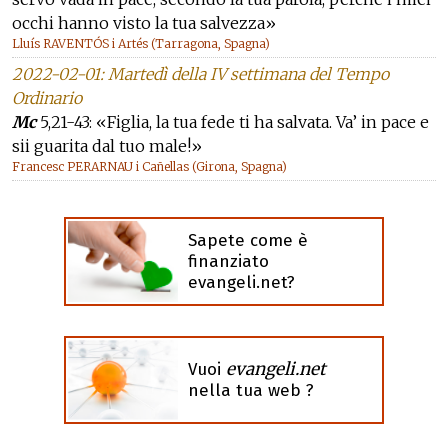
occhi hanno visto la tua salvezza»
Lluís RAVENTÓS i Artés (Tarragona, Spagna)
2022-02-01: Martedì della IV settimana del Tempo
Ordinario
Mc
5,21-43: «Figlia, la tua fede ti ha salvata. Va’ in pace e
sii guarita dal tuo male!»
Francesc PERARNAU i Cañellas (Girona, Spagna)
Sapete come è
finanziato
evangeli.net?
evangeli.net
Vuoi
nella tua web ?