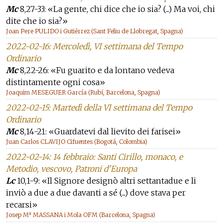
Mc
8,27-33: «La gente, chi dice che io sia? (...) Ma voi, chi
dite che io sia?»
Joan Pere PULIDO i Gutiérrez (Sant Feliu de Llobregat, Spagna)
2022-02-16: Mercoledì, VI settimana del Tempo
Ordinario
Mc
8,22-26: «Fu guarito e da lontano vedeva
distintamente ogni cosa»
Joaquim MESEGUER García (Rubí, Barcelona, Spagna)
2022-02-15: Martedì della VI settimana del Tempo
Ordinario
Mc
8,14-21: «Guardatevi dal lievito dei farisei»
Juan Carlos CLAVIJO Cifuentes (Bogotá, Colombia)
2022-02-14: 14 febbraio: Santi Cirillo, monaco, e
Metodio, vescovo, Patroni d'Europa
Lc
10,1-9: «Il Signore designò altri settantadue e li
inviò a due a due davanti a sé (...) dove stava per
recarsi»
Josep Mª MASSANA i Mola OFM (Barcelona, Spagna)