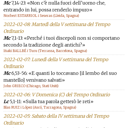
Mc
7,14-23: «Non c’è nulla fuori dell’uomo che,
entrando in lui, possa renderlo impuro»
Norbert ESTARRIOL i Seseras (Lleida, Spagna)
2022-02-08: Martedì della V settimana del Tempo
Ordinario
Mc
7,1-13: «Perché i tuoi discepoli non si comportano
secondo la tradizione degli antichi?»
Iñaki BALLBÉ i Turu (Terrassa, Barcelona, Spagna)
2022-02-07: Lunedì della V settimana del Tempo
Ordinario
Mc
6,53-56: «E quanti lo toccavano [il lembo del suo
mantello] venivano salvati»
John GRIECO (Chicago, Stati Uniti)
2022-02-06: V Domenica (C) del Tempo Ordinario
Lc
5,1-11: «Sulla tua parola getterò le reti»
Blas RUIZ i López (Ascó, Tarragona, Spagna)
2022-02-05: Sabato della IV settimana del Tempo
Ordinario