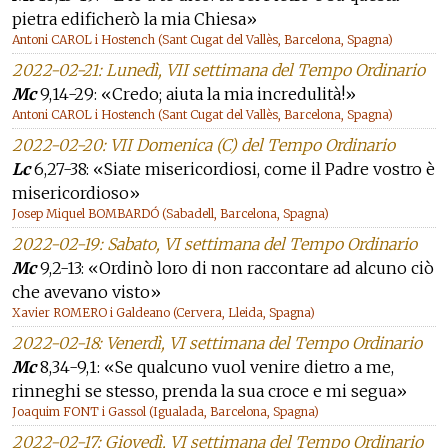
pietra edificherò la mia Chiesa»
Antoni CAROL i Hostench (Sant Cugat del Vallès, Barcelona, Spagna)
2022-02-21: Lunedì, VII settimana del Tempo Ordinario
Mc
9,14-29: «Credo; aiuta la mia incredulità!»
Antoni CAROL i Hostench (Sant Cugat del Vallès, Barcelona, Spagna)
2022-02-20: VII Domenica (C) del Tempo Ordinario
Lc
6,27-38: «Siate misericordiosi, come il Padre vostro è
misericordioso»
Josep Miquel BOMBARDÓ (Sabadell, Barcelona, Spagna)
2022-02-19: Sabato, VI settimana del Tempo Ordinario
Mc
9,2-13: «Ordinò loro di non raccontare ad alcuno ciò
che avevano visto»
Xavier ROMERO i Galdeano (Cervera, Lleida, Spagna)
2022-02-18: Venerdì, VI settimana del Tempo Ordinario
Mc
8,34-9,1: «Se qualcuno vuol venire dietro a me,
rinneghi se stesso, prenda la sua croce e mi segua»
Joaquim FONT i Gassol (Igualada, Barcelona, Spagna)
2022-02-17: Giovedì, VI settimana del Tempo Ordinario