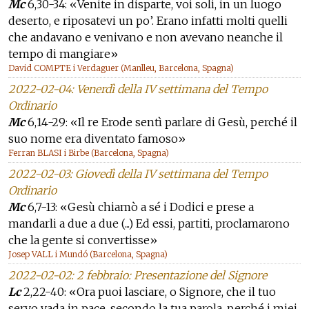
Mc
6,30-34: «Venite in disparte, voi soli, in un luogo
deserto, e riposatevi un po’. Erano infatti molti quelli
che andavano e venivano e non avevano neanche il
tempo di mangiare»
David COMPTE i Verdaguer (Manlleu, Barcelona, Spagna)
2022-02-04: Venerdì della IV settimana del Tempo
Ordinario
Mc
6,14-29: «Il re Erode sentì parlare di Gesù, perché il
suo nome era diventato famoso»
Ferran BLASI i Birbe (Barcelona, Spagna)
2022-02-03: Giovedì della IV settimana del Tempo
Ordinario
Mc
6,7-13: «Gesù chiamò a sé i Dodici e prese a
mandarli a due a due (...) Ed essi, partiti, proclamarono
che la gente si convertisse»
Josep VALL i Mundó (Barcelona, Spagna)
2022-02-02: 2 febbraio: Presentazione del Signore
Lc
2,22-40: «Ora puoi lasciare, o Signore, che il tuo
servo vada in pace, secondo la tua parola, perché i miei