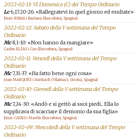
2022-02-13: VI Domenica (C) del Tempo Ordinario
Lc
6,17.20-26: «Rallegratevi in quel giorno ed esultate»
Enric RIBAS i Baciana (Barcelona, Spagna)
2022-02-12: Sabato della V settimana del Tempo
Ordinario
Mc
8,1-10: «Non hanno da mangiare»
Carles ELÍAS i Cao (Barcelona, Spagna)
2022-02-11: Venerdì della V settimana del Tempo
Ordinario
Mc
7,31-37: «Ha fatto bene ogni cosa»
Joan MARQUÉS i Suriñach (Vilamarí, Girona, Spagna)
2022-02-10: Giovedì della V settimana del Tempo
Ordinario
Mc
7,24-30: «Andò e si gettò ai suoi piedi... Ella lo
supplicava di scacciare il demonio da sua figlia»
Enric CASES i Martín (Barcelona, Spagna)
2022-02-09: Mercoledì della V settimana del Tempo
Ordinario