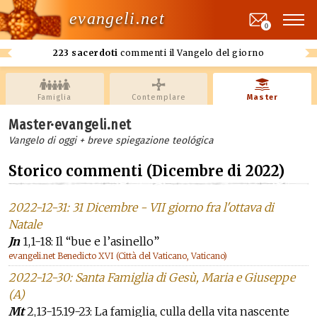
evangeli.net
0
223 sacerdoti
commenti il Vangelo del giorno
Famiglia
Contemplare
Master
Master·evangeli.net
Vangelo di oggi + breve spiegazione teológica
Storico commenti (Dicembre di 2022)
2022-12-31: 31 Dicembre - VII giorno fra l'ottava di
Natale
Jn
1,1-18: Il “bue e l’asinello”
evangeli.net Benedicto XVI (Città del Vaticano, Vaticano)
2022-12-30: Santa Famiglia di Gesù, Maria e Giuseppe
(A)
Mt
2,13-15.19-23: La famiglia, culla della vita nascente