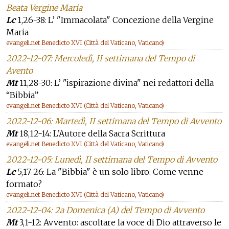
Beata Vergine Maria
Lc
1,26-38: L’ "Immacolata" Concezione della Vergine
Maria
evangeli.net Benedicto XVI (Città del Vaticano, Vaticano)
2022-12-07: Mercoledì, II settimana del Tempo di
Avento
Mt
11,28-30: L’ "ispirazione divina" nei redattori della
“Bibbia”
evangeli.net Benedicto XVI (Città del Vaticano, Vaticano)
2022-12-06: Martedì, II settimana del Tempo di Avvento
Mt
18,12-14: L’Autore della Sacra Scrittura
evangeli.net Benedicto XVI (Città del Vaticano, Vaticano)
2022-12-05: Lunedì, II settimana del Tempo di Avvento
Lc
5,17-26: La "Bibbia" è un solo libro. Come venne
formato?
evangeli.net Benedicto XVI (Città del Vaticano, Vaticano)
2022-12-04: 2a Domenica (A) del Tempo di Avvento
Mt
3,1-12: Avvento: ascoltare la voce di Dio attraverso le